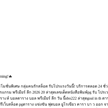
ming!🔥
มชั่นพิเศษ กลุ่มคนรักสล็อต รับโปรแรงวันนี้! บริการตลอด 24 ชั่วโ
รแกรม พรีเมียร์ ลีก 2026 20 ล่าสุดเลขเด็ดหนังสือพิมพ์pg รับ โป
าะห์ บอลตาราง บอล พรีเมียร์ ลีก วัน นี้sbo222 ล่าสุดgoal in th ตา
รีเว็บสล็อต pgตาราง แข่งขัน ฟุตบอล ยูโรเขียว คารา บา ว ออก จาก 