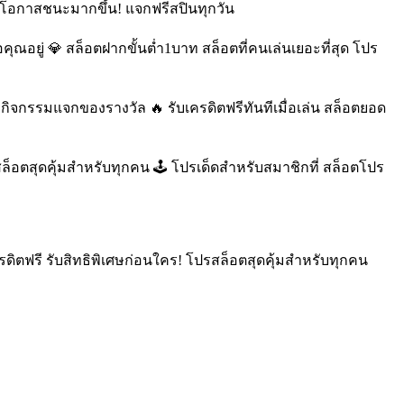
รับโอกาสชนะมากขึ้น! แจกฟรีสปินทุกวัน
คุณอยู่ 💎 สล็อตฝากขั้นต่ำ1บาท สล็อตที่คนเล่นเยอะที่สุด โปร
! กิจกรรมแจกของรางวัล 🔥 รับเครดิตฟรีทันทีเมื่อเล่น สล็อตยอด
็อตสุดคุ้มสำหรับทุกคน 🕹️ โปรเด็ดสำหรับสมาชิกที่ สล็อตโปร
ดิตฟรี รับสิทธิพิเศษก่อนใคร! โปรสล็อตสุดคุ้มสำหรับทุกคน