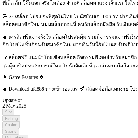
ทีเด็ด ล้ม โต๊ะแจก จริง ไมต้อง ฝาก💰 สล็อตมาแรง เจ้าแรกในไท
🎯 XOสล็อต โปรเยอะที่สุดในไทย โบนัสเงินสด 100 บาท ฝากเงินรับโ
สล็อตสมาชิกใหม่ หมุนสล็อตตอนนี้ คนรักสล็อตมือถือ รับเงินสดทัน
🔥 เครดิตฟรีแจกจริงใน สล็อตโปรสุดคุ้ม ร่วมกิจกรรมแจกฟรีเงินรา
ฮิต โปรโมชั่นต้อนรับสมาชิกใหม่ ฝากเงินวันนี้รับโบนัส รับฟร
🚀 สล็อตฟรี แนะนำโดยเซียนสล็อต กิจกรรมพิเศษสำหรับสมาชิก เพ
สุดคุ้ม เปิดประสบการณ์ใหม่ โบนัสจัดเต็มที่สุด เล่นผ่านมือถือ
🌟 Game Features 🌟
🔥 Download ufa888 ทางเข้าวอลเลท 🌈 สล็อตมือถือแตกง่าย โปร
Update on
2 May 2025
Slot
Fishing
Casino
Sports
Multi-player