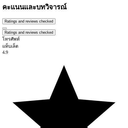
คะแนนและบทวิจารณ์
Ratings and reviews checked
Ratings and reviews checked
โทรศัพท์
แท็บเล็ต
4.9