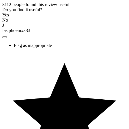
8112 people found this review useful
Do you find it useful?
Yes
No
J
fastphoenix333
Flag as inappropriate