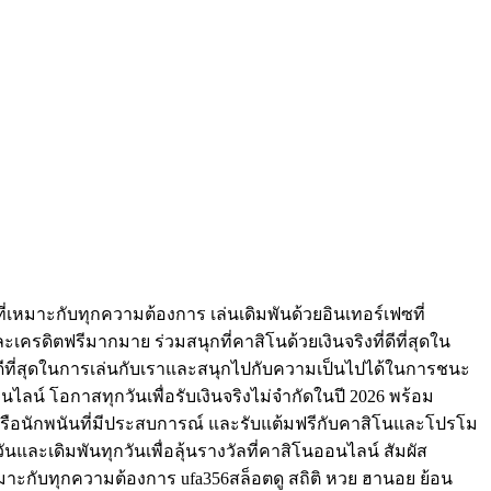
่เหมาะกับทุกความต้องการ เล่นเดิมพันด้วยอินเทอร์เฟซที่
รดิตฟรีมากมาย ร่วมสนุกที่คาสิโนด้วยเงินจริงที่ดีที่สุดใน
ที่ดีที่สุดในการเล่นกับเราและสนุกไปกับความเป็นไปได้ในการชนะ
น์ โอกาสทุกวันเพื่อรับเงินจริงไม่จำกัดในปี 2026 พร้อม
หม่หรือนักพนันที่มีประสบการณ์ และรับแต้มฟรีกับคาสิโนและโปรโม
ันและเดิมพันทุกวันเพื่อลุ้นรางวัลที่คาสิโนออนไลน์ สัมผัส
าะกับทุกความต้องการ ufa356สล็อตดู สถิติ หวย ฮานอย ย้อน