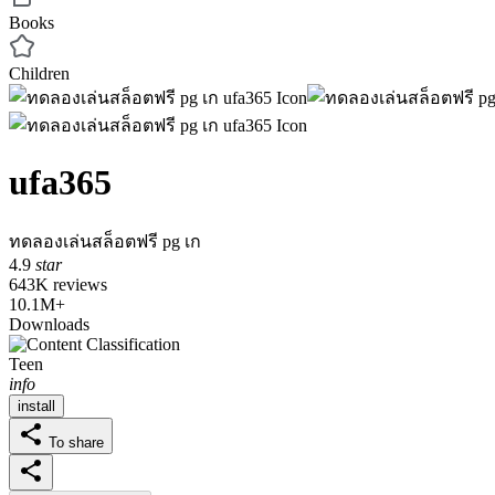
Books
Children
ufa365
ทดลองเล่นสล็อตฟรี pg เก
4.9
star
643K reviews
10.1M+
Downloads
Teen
info
install
To share