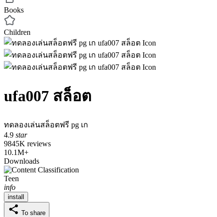
Books
Children
ufa007 สล็อต
ทดลองเล่นสล็อตฟรี pg เก
4.9
star
9845K reviews
10.1M+
Downloads
Teen
info
install
To share