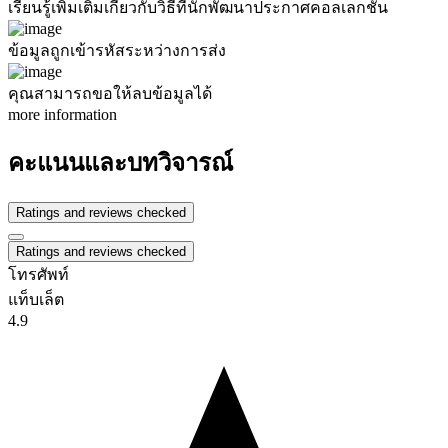
เรียนรู้เพิ่มเติมเกี่ยวกับวิธีที่นักพัฒนาประกาศคอลเลกชัน
ข้อมูลถูกเข้ารหัสระหว่างการส่ง
คุณสามารถขอให้ลบข้อมูลได้
more information
คะแนนและบทวิจารณ์
Ratings and reviews checked
Ratings and reviews checked
โทรศัพท์
แท็บเล็ต
4.9