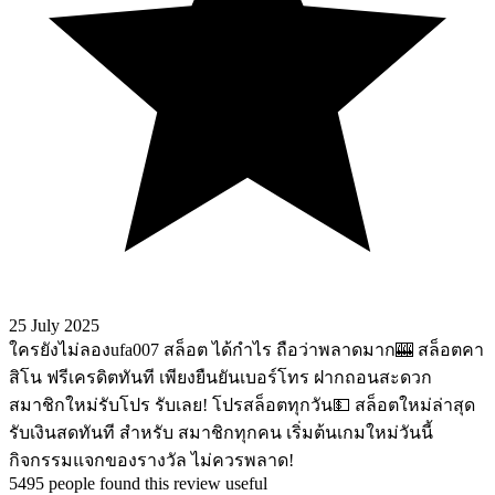
25 July 2025
ใครยังไม่ลองufa007 สล็อต ได้กำไร ถือว่าพลาดมาก🎰 สล็อตคา
สิโน ฟรีเครดิตทันที เพียงยืนยันเบอร์โทร ฝากถอนสะดวก
สมาชิกใหม่รับโปร รับเลย! โปรสล็อตทุกวัน💵 สล็อตใหม่ล่าสุด
รับเงินสดทันที สำหรับ สมาชิกทุกคน เริ่มต้นเกมใหม่วันนี้
กิจกรรมแจกของรางวัล ไม่ควรพลาด!
5495 people found this review useful