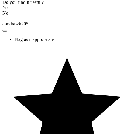
Do you find it useful?
Yes
No
j
darkhawk205
Flag as inappropriate