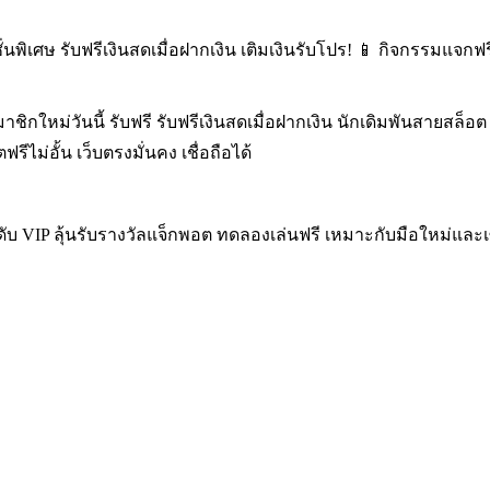
พิเศษ รับฟรีเงินสดเมื่อฝากเงิน เติมเงินรับโปร! 📱 กิจกรรมแจกฟ
สมาชิกใหม่วันนี้ รับฟรี รับฟรีเงินสดเมื่อฝากเงิน นักเดิมพันสายสล
ีไม่อั้น เว็บตรงมั่นคง เชื่อถือได้
ะดับ VIP ลุ้นรับรางวัลแจ็กพอต ทดลองเล่นฟรี เหมาะกับมือใหม่แล