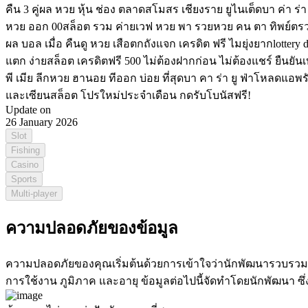
คืน 3 คู่ผล หวย หุ้น ช่อง ตลาดสโมสร เชียงราย ยูไนเต็ดบา ค่า
หวย ออก 00สล็อต รวม ค่ายเวฟ หวย พา รวยหวย คน ตา ทิพย์ตรวจห
ผล บอล เมื่อ คืนดู หวย เสือตกถังแจก เครดิต ฟรี ไมยุ่งยากlot
แตก ง่ายสล็อต เครดิตฟรี 500 ไม่ต้องฝากก่อน ไม่ต้องแชร์ ยืนยั
พี เมีย ลีกหวย ฮานอย ทีออก บ่อย ที่สุดบา คา ร่า ยู ฟ่าโหลดแอพร
และเซียนสล็อต โปรใหม่ประจำเดือน กดรับโบนัสฟรี!
Update on
26 January 2026
Slot
Fishing
Casino
Sports
Multi-player
ความปลอดภัยของข้อมูล
ความปลอดภัยของคุณเริ่มต้นด้วยการเข้าใจว่านักพัฒนารวบรวม
การใช้งาน ภูมิภาค และอายุ
ข้อมูลต่อไปนี้จัดทำโดยนักพัฒนา ซึ