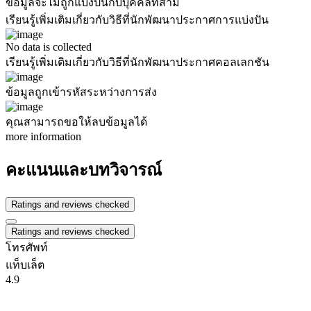
ข้อมูลจะไม่ถูกแบ่งปันกับบุคคลที่สาม
เรียนรู้เพิ่มเติมเกี่ยวกับวิธีที่นักพัฒนาประกาศการแบ่งปัน
No data is collected
เรียนรู้เพิ่มเติมเกี่ยวกับวิธีที่นักพัฒนาประกาศคอลเลกชัน
ข้อมูลถูกเข้ารหัสระหว่างการส่ง
คุณสามารถขอให้ลบข้อมูลได้
more information
คะแนนและบทวิจารณ์
Ratings and reviews checked
Ratings and reviews checked
โทรศัพท์
แท็บเล็ต
4.9