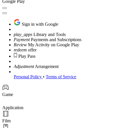
Google Play
Sign in with Google
play_apps
Library and Tools
Payment
Payments and Subscriptions
Review
My Activity on Google Play
redeem
offer
Play Pass
Adjustment
Arrangement
Personal Policy
•
Terms of Service
Game
Application
Film