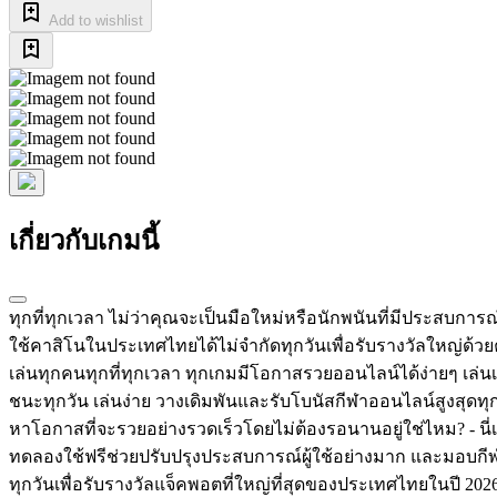
Add to wishlist
เกี่ยวกับเกมนี้
ทุกที่ทุกเวลา ไม่ว่าคุณจะเป็นมือใหม่หรือนักพนันที่มีประสบการ
ใช้คาสิโนในประเทศไทยได้ไม่จำกัดทุกวันเพื่อรับรางวัลใหญ่ด้วย
เล่นทุกคนทุกที่ทุกเวลา ทุกเกมมีโอกาสรวยออนไลน์ได้ง่ายๆ เล่น
ชนะทุกวัน เล่นง่าย วางเดิมพันและรับโบนัสกีฬาออนไลน์สูงสุดทุก
หาโอกาสที่จะรวยอย่างรวดเร็วโดยไม่ต้องรอนานอยู่ใช่ไหม? - น
ทดลองใช้ฟรีช่วยปรับปรุงประสบการณ์ผู้ใช้อย่างมาก และมอบกี
ทุกวันเพื่อรับรางวัลแจ็คพอตที่ใหญ่ที่สุดของประเทศไทยในปี 202