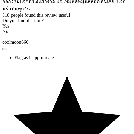
กิจกรรมแจกฟรีเงินรางวัล มือใหม่หัดหมุนสล็อต ลุ้นเลย! แจก
ฟรีสปินทุกวัน
818 people found this review useful
Do you find it useful?
Yes
No
j
coolmoon660
Flag as inappropriate