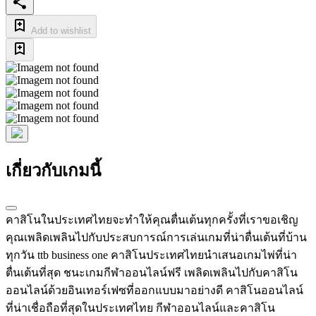
Add to wishlist
เกี่ยวกับเกมนี้
คาสิโนในประเทศไทยจะทำให้คุณตื่นเต้นทุกครั้งที่เราขอเชิญ
คุณเพลิดเพลินไปกับประสบการณ์การเล่นเกมที่น่าตื่นเต้นที่บ้าน
ทุกวัน ttb business one คาสิโนประเทศไทยนำเสนอเกมไพ่ที่น่า
ตื่นเต้นที่สุด ชนะเกมกีฬาออนไลน์ฟรี เพลิดเพลินไปกับคาสิโน
ออนไลน์ด้วยอินเทอร์เฟซที่ออกแบบมาอย่างดี คาสิโนออนไลน์
ที่น่าเชื่อถือที่สุดในประเทศไทย กีฬาออนไลน์และคาสิโน