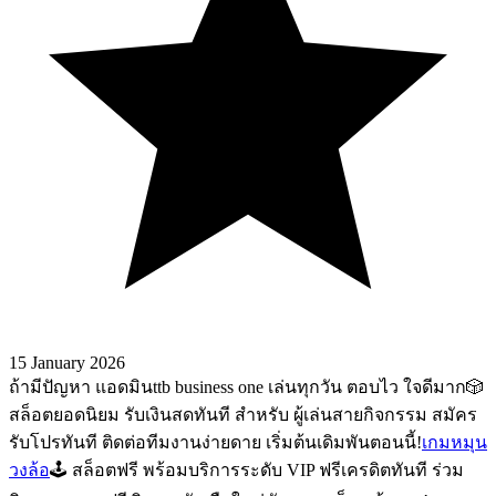
15 January 2026
ถ้ามีปัญหา แอดมินttb business one เล่นทุกวัน ตอบไว ใจดีมาก🎲
สล็อตยอดนิยม รับเงินสดทันที สำหรับ ผู้เล่นสายกิจกรรม สมัคร
รับโปรทันที ติดต่อทีมงานง่ายดาย เริ่มต้นเดิมพันตอนนี้!
เกมหมุน
วงล้อ
🕹️ สล็อตฟรี พร้อมบริการระดับ VIP ฟรีเครดิตทันที ร่วม