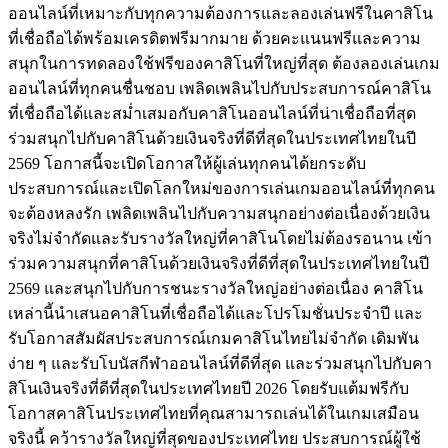
ออนไลน์ที่เหมาะกับทุกความต้องการและลองเล่นฟรีในคาสิโน
ที่เชื่อถือได้พร้อมเครดิตฟรีมากมาย ด้วยคะแนนฟรีและความ
สนุกในการทดลองใช้ฟรีของคาสิโนที่ใหญ่ที่สุด ต้องลองเล่นเกม
ออนไลน์ที่ทุกคนชื่นชอบ เพลิดเพลินไปกับประสบการณ์คาสิโน
ที่เชื่อถือได้และสม่ำเสมอกับคาสิโนออนไลน์ที่น่าเชื่อถือที่สุด
ร่วมสนุกไปกับคาสิโนด้วยเงินจริงที่ดีที่สุดในประเทศไทยในปี
2569 โอกาสนี้จะเปิดโอกาสให้ผู้เล่นทุกคนได้ยกระดับ
ประสบการณ์และเปิดโลกใหม่ของการเล่นเกมออนไลน์ที่ทุกคน
จะต้องหลงรัก เพลิดเพลินไปกับความสนุกอย่างต่อเนื่องด้วยเงิน
จริงไม่จำกัดและรับรางวัลใหญ่ที่คาสิโนโดยไม่ต้องรอนาน เข้า
ร่วมความสนุกที่คาสิโนด้วยเงินจริงที่ดีที่สุดในประเทศไทยในปี
2569 และสนุกไปกับการชนะรางวัลใหญ่อย่างต่อเนื่อง คาสิโน
เหล่านี้นำเสนอคาสิโนที่เชื่อถือได้และโปรโมชั่นประจำปี และ
รับโอกาสสัมผัสประสบการณ์เกมคาสิโนไทยไม่จำกัด เดิมพัน
ง่าย ๆ และรับโบนัสกีฬาออนไลน์ที่ดีที่สุด และร่วมสนุกไปกับคา
สิโนเงินจริงที่ดีที่สุดในประเทศไทยปี 2026 โดยรับแต้มฟรีกับ
โอกาสคาสิโนประเทศไทยที่คุณสามารถเล่นได้ในเกมเสมือน
จริงนี้ คว้ารางวัลใหญ่ที่สุดของประเทศไทย ประสบการณ์ผู้ใช้