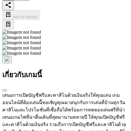
Add to wishlist
เกี่ยวกับเกมนี้
เสนอการเปิดบัญชีฟรีและคาสิโนด้วยเงินจริงให้คุณเล่น เกม
ออนไลน์ที่ต้องเล่นนี้ขอเชิญคุณมาสนุกกับการเล่นที่บ้านทุกวัน
คาสิโนและโปรโมชั่นที่เชื่อถือได้พร้อมการทดลองเล่นฟรีที่นำ
เสนอเกมไพ่ที่น่าตื่นเต้นที่สุดมานานหลายปี ให้คุณเปิดบัญชีฟรี
และคาสิโนด้วยเงินจริง รวมถึงการเปิดบัญชีฟรีและคาสิโนด้วย