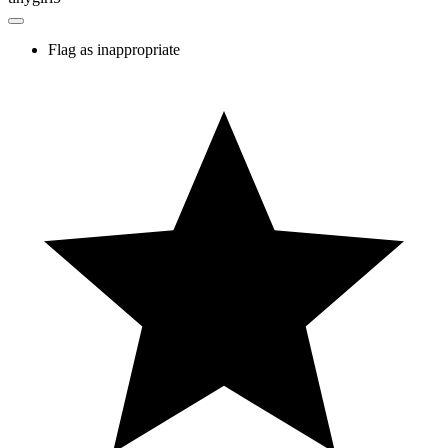
Flag as inappropriate