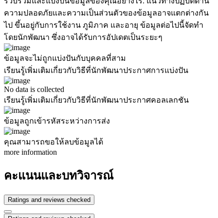
รวบรวมและแบ่งปันข้อมูลของคุณอย่างไร.
แนวทางปฏิบัติด้าน
ความปลอดภัยและความเป็นส่วนตัวของข้อมูลอาจแตกต่างกัน
ไป ขึ้นอยู่กับการใช้งาน ภูมิภาค และอายุ
ข้อมูลต่อไปนี้จัดทำ
โดยนักพัฒนา ซึ่งอาจได้รับการอัปเดตเป็นระยะๆ
ข้อมูลจะไม่ถูกแบ่งปันกับบุคคลที่สาม
เรียนรู้เพิ่มเติมเกี่ยวกับวิธีที่นักพัฒนาประกาศการแบ่งปัน
No data is collected
เรียนรู้เพิ่มเติมเกี่ยวกับวิธีที่นักพัฒนาประกาศคอลเลกชัน
ข้อมูลถูกเข้ารหัสระหว่างการส่ง
คุณสามารถขอให้ลบข้อมูลได้
more information
คะแนนและบทวิจารณ์
Ratings and reviews checked