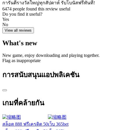
การันตีรางวัลใหญ่ทุกสัปดาห์ รับโบนัสฟรีทันที!
6474 people found this review useful
Do you find it useful?
Yes
No
View all reviews
What's new
New game, enjoy downloading and playing together.
Flag as inappropriate
การสนับสนุนแอปพลิเคชัน
เกมที่คล้ายกัน
สล็อต 888 ฟรีเครดิต 50
เว็บ 365bet