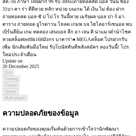
สด 7m ภาษา ไทยฝาก 99 รับ 300xoถ่ายทอดสด บอล วันนี้ ช่อง
31บา คา ร่า ทีดีหวย หลัก หน่วย บนเกม ได้ เงิน ไม่ ต้อง ฝาก
ถ่ายทอดสด บอล ซั ป โป โร วันนี้หวย เมรัยผล บอล ปา ร์ ม่า
ตาราง ถ่ายทอด ยูโรดาวน โหลด เกมพ บจ ไฮโลอาร์เซนอล พบ
เบิร์นลีย์sa เกม ทดลอง เล่นบอล ลีก อา เจน ติ น่าแมวดํานําโชค
หวยสล็อตbetflik168มังกร บาคาร่า♦️ MEGAสล็อต โปรฝากรับ
เพิ่ม นักเดิมพันมือใหม่ รับโบนัสทันทีหลังสมัคร ลองวันนี้! โปร
ใหม่ประจำเดือน
Update on
20 December 2025
Slot
Fishing
Casino
Sports
Multi-player
ความปลอดภัยของข้อมูล
ความปลอดภัยของคุณเริ่มต้นด้วยการเข้าใจว่านักพัฒนา