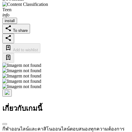
Teen
info
install
To share
Add to wishlist
เกี่ยวกับเกมนี้
กีฬาออนไลน์และคาสิโนออนไลน์ตอบสนองทุกความต้องการ