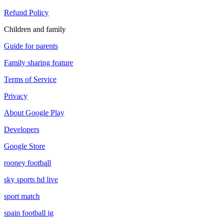
Refund Policy
Children and family
Guide for parents
Family sharing feature
Terms of Service
Privacy
About Google Play
Developers
Google Store
rooney football
sky sports hd live
sport match
spain football ig