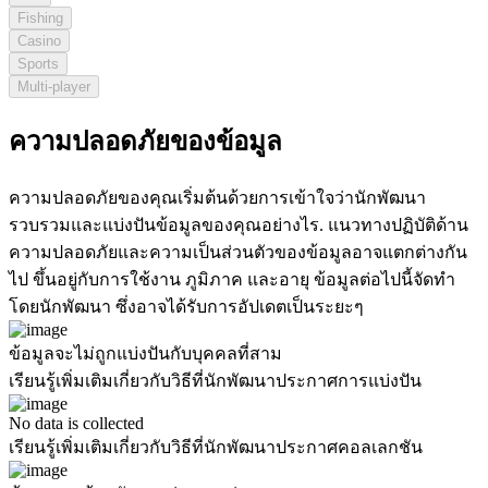
Fishing
Casino
Sports
Multi-player
ความปลอดภัยของข้อมูล
ความปลอดภัยของคุณเริ่มต้นด้วยการเข้าใจว่านักพัฒนา
รวบรวมและแบ่งปันข้อมูลของคุณอย่างไร.
แนวทางปฏิบัติด้าน
ความปลอดภัยและความเป็นส่วนตัวของข้อมูลอาจแตกต่างกัน
ไป ขึ้นอยู่กับการใช้งาน ภูมิภาค และอายุ
ข้อมูลต่อไปนี้จัดทำ
โดยนักพัฒนา ซึ่งอาจได้รับการอัปเดตเป็นระยะๆ
ข้อมูลจะไม่ถูกแบ่งปันกับบุคคลที่สาม
เรียนรู้เพิ่มเติมเกี่ยวกับวิธีที่นักพัฒนาประกาศการแบ่งปัน
No data is collected
เรียนรู้เพิ่มเติมเกี่ยวกับวิธีที่นักพัฒนาประกาศคอลเลกชัน