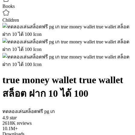
Books
Children
true money wallet true wallet
สล็อต ฝาก 10 ได้ 100
ทดลองเล่นสล็อตฟรี pg เก
4.9
star
2618K reviews
10.1M+
Downloads