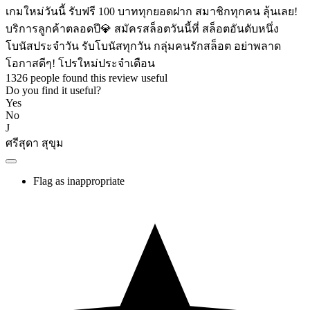
เกมใหม่วันนี้ รับฟรี 100 บาททุกยอดฝาก สมาชิกทุกคน ลุ้นเลย!
บริการลูกค้าตลอดปี💎 สมัครสล็อตวันนี้ที่ สล็อตอันดับหนึ่ง
โบนัสประจำวัน รับโบนัสทุกวัน กลุ่มคนรักสล็อต อย่าพลาด
โอกาสดีๆ! โปรใหม่ประจำเดือน
1326 people found this review useful
Do you find it useful?
Yes
No
J
ศรีสุดา สุขุม
Flag as inappropriate