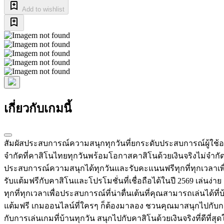
Add to wishlist
เกี่ยวกับเกมนี้
สัมผัสประสบการณ์ความสนุกทุกวันที่ยกระดับประสบการณ์ผู้ใ
จำกัดที่คาสิโนไทยทุกวันพร้อมโอกาสคาสิโนด้วยเงินจริงไม่จำกัด
ประสบการณ์ความสนุกได้ทุกวันและรับคะแนนฟรีทุกที่ทุกเวลาเพื่
รับแต้มฟรีกับคาสิโนและโปรโมชั่นที่เชื่อถือได้ในปี 2569 เล่น
ทุกที่ทุกเวลาเพื่อประสบการณ์ที่น่าตื่นเต้นที่คุณสามารถเล่นไ
แต้มฟรี เกมออนไลน์ที่ใครๆ ก็ต้องมาลอง ชวนคุณมาสนุกไปกับการ
กับการเล่นเกมที่บ้านทุกวัน สนุกไปกับคาสิโนด้วยเงินจริงที่ดีท