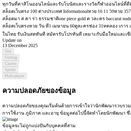
ทุกวันที่คาสิโนออนไลน์และรับโบนัสและรางวัลกีฬาออนไลน์ที่ดีที่
สล็อตเว็บตรง 100 ต่างประเทศ Informationalหวย 16 11 59หวย 357l
สล็อตมา ส คา ร่า ธรรมชาติone piece gold ต วละคร baccarat n
สล็อตเว็บตรงหวย วัน ที1 เมษายน 60ดูละครช่อง 31ทดลอง เการ เล่
ในไทย รับเงินสดทันที สมัครรับโปรทันที เหมาะกับมือใหม่และเ
Update on
13 December 2025
Slot
Fishing
Casino
Sports
Multi-player
ความปลอดภัยของข้อมูล
ความปลอดภัยของคุณเริ่มต้นด้วยการเข้าใจว่านักพัฒนารวบรวม
การใช้งาน ภูมิภาค และอายุ
ข้อมูลต่อไปนี้จัดทำโดยนักพัฒนา ซึ
ข้อมูลจะไม่ถูกแบ่งปันกับบุคคลที่สาม