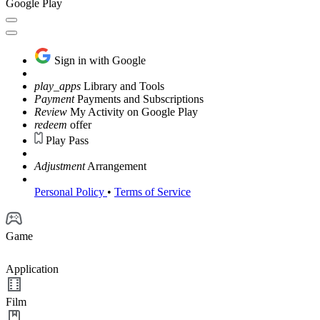
Google Play
Sign in with Google
play_apps
Library and Tools
Payment
Payments and Subscriptions
Review
My Activity on Google Play
redeem
offer
Play Pass
Adjustment
Arrangement
Personal Policy
•
Terms of Service
Game
Application
Film