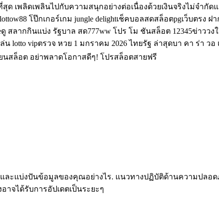
สุด เพลิดเพลินไปกับความสนุกอย่างต่อเนื่องด้วยเงินจริงไม่จำกัดแ
ottow88 โป๊กเกอร์เกม jungle delightเช็คบอลสดสล็อตpgเว็บตรง ฝากว
udeดู สลากกินแบ่ง รัฐบาล สด777ww โปร โม ชันสล็อต 12345ข่าววง
น lotto vipตรวจ หวย 1 มกราคม 2026 ไทยรัฐ ล่าสุดบา คา ร่า วอ เ
ซียนสล็อต อย่าพลาดโอกาสดีๆ! โปรสล็อตสายฟรี
และแบ่งปันข้อมูลของคุณอย่างไร.
แนวทางปฏิบัติด้านความปลอดภั
่งอาจได้รับการอัปเดตเป็นระยะๆ