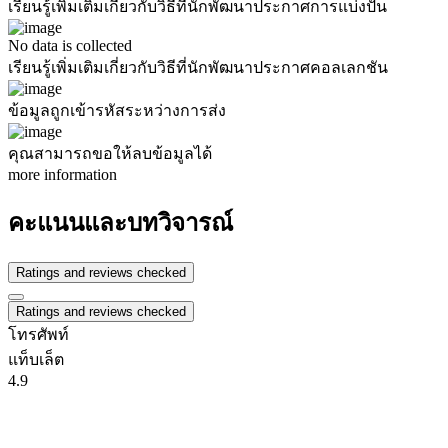
เรียนรู้เพิ่มเติมเกี่ยวกับวิธีที่นักพัฒนาประกาศการแบ่งปัน
No data is collected
เรียนรู้เพิ่มเติมเกี่ยวกับวิธีที่นักพัฒนาประกาศคอลเลกชัน
ข้อมูลถูกเข้ารหัสระหว่างการส่ง
คุณสามารถขอให้ลบข้อมูลได้
more information
คะแนนและบทวิจารณ์
Ratings and reviews checked
Ratings and reviews checked
โทรศัพท์
แท็บเล็ต
4.9