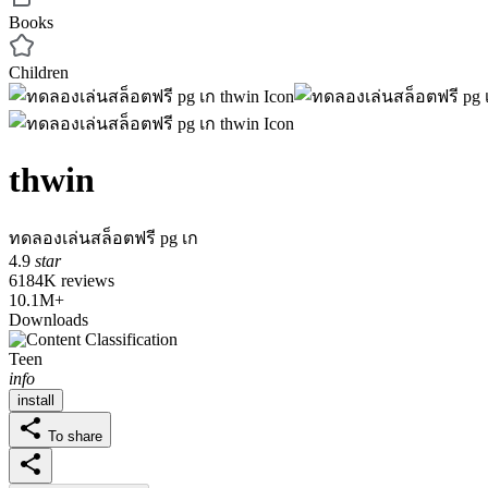
Books
Children
thwin
ทดลองเล่นสล็อตฟรี pg เก
4.9
star
6184K reviews
10.1M+
Downloads
Teen
info
install
To share