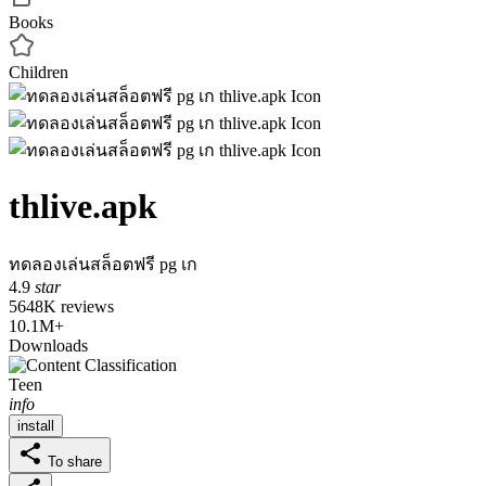
Books
Children
thlive.apk
ทดลองเล่นสล็อตฟรี pg เก
4.9
star
5648K reviews
10.1M+
Downloads
Teen
info
install
To share