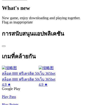
What's new
New game, enjoy downloading and playing together.
Flag as inappropriate
การสนับสนุนแอปพลิเคชัน
เกมที่คล้ายกัน
สล็อต 888 ฟรีเครดิต 50
เว็บ 365bet
สล็อต 888 ฟรีเครดิต 50
เว็บ 365bet
4.9 ★
4.9 ★
Google Play
Play Pass
Play Points