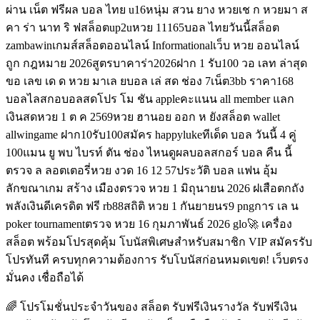
ผ่าน เน็ต ฟรีผล บอล ไทย u16หนุ่ม สวน ยาง หวยเช ก หวยมา ส
คา ร่า นาท ริ ฟสล็อตup2uหวย 11165บอล ไทยวันนี้สล็อต
zambawinเกมส์สล็อตออนไลน์ Informationalเว็บ หวย ออนไลน์
ถูก กฎหมาย 2026สูตรบาคาร่า2026ฝาก 1 รับ100 วอ เลท ล่าสุด
ขอ เลข เด ด หวย มาเล ยบอล เล่ สด ช่อง 7เน็ต3bb ราคา168
บอลไลสกอบอลสดโปร โม ชัน appleคะแนน all member แลก
เงินสดหวย 1 ต ค 2569หวย ฮานอย ออก ห ยังสล็อต wallet
allwingame ฝาก10รับ100สมัคร happylukeทีเด็ด บอล วันนี้ 4 คู่
100แมน ยู พบ ไบรท์ ตัน ช่อง ไหนดูผลบอลสกอร์ บอล คืน นี้
ตรวจ ล ลอตเตอรี่หวย งวด 16 12 57ประวัติ บอล แฟน อุ้ม
ลักขณาเกม สร้าง เมืองตรวจ หวย 1 มิถุนายน 2026 ฝเสือตกถัง
พลังเงินดีเครดิต ฟรี rb88สถิติ หวย 1 กันยายนร9 pngการ เล น
poker tournamentตรวจ หวย 16 กุมภาพันธ์ 2026 glo🚀 เครื่อง
สล็อต พร้อมโปรสุดคุ้ม โบนัสพิเศษสำหรับสมาชิก VIP สมัครรับ
โปรทันที ครบทุกความต้องการ รับโบนัสก่อนหมดเขต! เว็บตรง
มั่นคง เชื่อถือได้
🌈 โปรโมชั่นประจำวันของ สล็อต รับฟรีเงินรางวัล รับฟรีเงิน