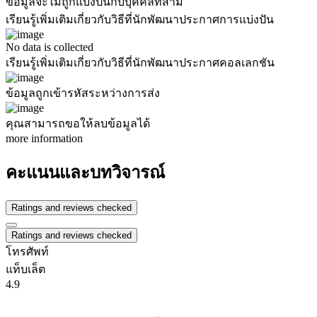
ข้อมูลจะไม่ถูกแบ่งปันกับบุคคลที่สาม
เรียนรู้เพิ่มเติมเกี่ยวกับวิธีที่นักพัฒนาประกาศการแบ่งปัน
No data is collected
เรียนรู้เพิ่มเติมเกี่ยวกับวิธีที่นักพัฒนาประกาศคอลเลกชัน
ข้อมูลถูกเข้ารหัสระหว่างการส่ง
คุณสามารถขอให้ลบข้อมูลได้
more information
คะแนนและบทวิจารณ์
Ratings and reviews checked
Ratings and reviews checked
โทรศัพท์
แท็บเล็ต
4.9