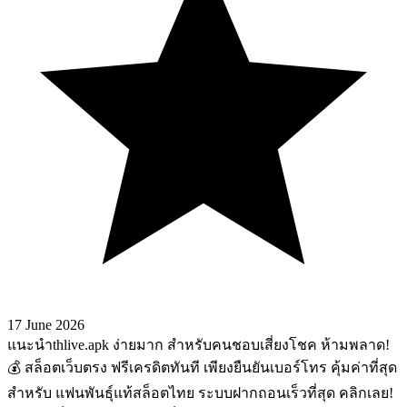
17 June 2026
แนะนำthlive.apk ง่ายมาก สำหรับคนชอบเสี่ยงโชค ห้ามพลาด!
💰 สล็อตเว็บตรง ฟรีเครดิตทันที เพียงยืนยันเบอร์โทร คุ้มค่าที่สุด
สำหรับ แฟนพันธุ์แท้สล็อตไทย ระบบฝากถอนเร็วที่สุด คลิกเลย!