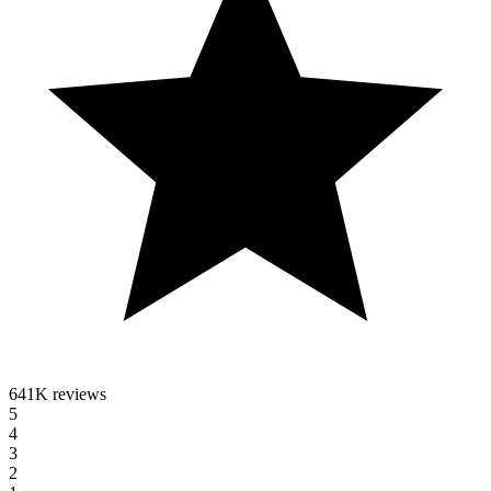
641K reviews
5
4
3
2