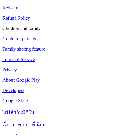
Redeem
Refund Policy
Children and family
Guide for parents
Family sharing feature
Terms of Service
Privacy
About Google Play
Developers
Google Store
ไพ่1สำรับมีกี่ใบ
เว็บ บา คา ร่า ที่ นิยม