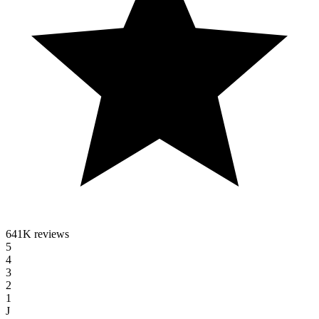
641K reviews
5
4
3
2
1
J