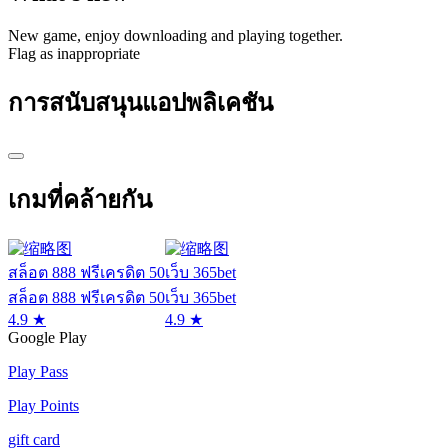
New game, enjoy downloading and playing together.
Flag as inappropriate
การสนับสนุนแอปพลิเคชัน
เกมที่คล้ายกัน
สล็อต 888 ฟรีเครดิต 50
เว็บ 365bet
สล็อต 888 ฟรีเครดิต 50
เว็บ 365bet
4.9 ★
4.9 ★
Google Play
Play Pass
Play Points
gift card