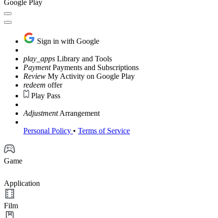
Google Play
Sign in with Google
play_apps
Library and Tools
Payment
Payments and Subscriptions
Review
My Activity on Google Play
redeem
offer
Play Pass
Adjustment
Arrangement
Personal Policy
•
Terms of Service
Game
Application
Film