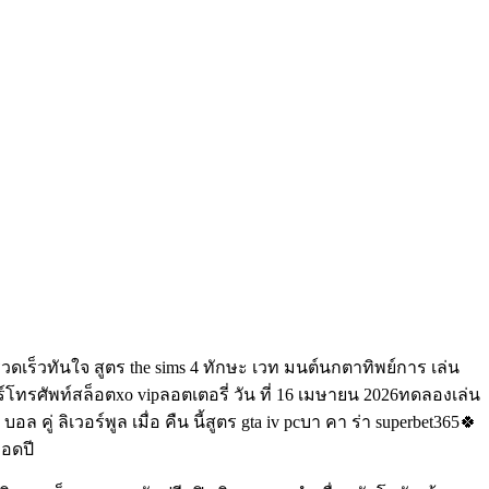
ดเร็วทันใจ สูตร the sims 4 ทักษะ เวท มนต์นกตาทิพย์การ เล่น
โทรศัพท์สล็อตxo vipลอตเตอรี่ วัน ที่ 16 เมษายน 2026ทดลองเล่น
ู่ ลิเวอร์พูล เมื่อ คืน นี้สูตร gta iv pcบา คา ร่า superbet365🍀
ลอดปี