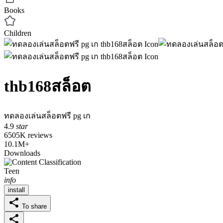
Books
Children
thb168สล็อต
ทดลองเล่นสล็อตฟรี pg เก
4.9
star
6505K reviews
10.1M+
Downloads
Teen
info
install
To share