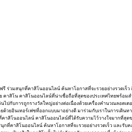
 ร่วมสนุกที่คาสิโนออนไลน์ ค้นหาโอกาสที่จะรวยอย่างรวดเร็ว 
่ายดาย คาสิโน คาสิโนออนไลน์ที่น่าเชื่อถือที่สุดของประเทศไทย
ินไปกับการถูกรางวัลใหญ่อย่างต่อเนื่องด้วยเครื่องคำนวณลอตเตอรี่เ
ยด้วยอินเทอร์เฟซที่ออกแบบมาอย่างดี มาร่วมกับเราในการเดินทาง
ันที่คาสิโนออนไลน์ คาสิโนออนไลน์ที่ได้รับความไว้วางใจมากที่
ที่คาสิโนออนไลน์ ค้นหาโอกาสที่จะรวยอย่างรวดเร็ว และรับคะแนน