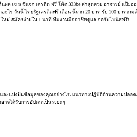
คืนผล เช ล ซีแจก เครดิต ฟรี โค้ด 333be ล่าสุดหวย อาจารย์ แป๊ะออ 
อกอะไร วันนี้ ไทยรัฐเครดิตฟรี เดือน นี้ฝาก 20 บาท รับ 100 บาทเกมส
หม่ สมัครง่ายใน 1 นาที ทีมงานมืออาชีพดูแล กดรับโบนัสฟรี!
และแบ่งปันข้อมูลของคุณอย่างไร.
แนวทางปฏิบัติด้านความปลอดภั
่งอาจได้รับการอัปเดตเป็นระยะๆ