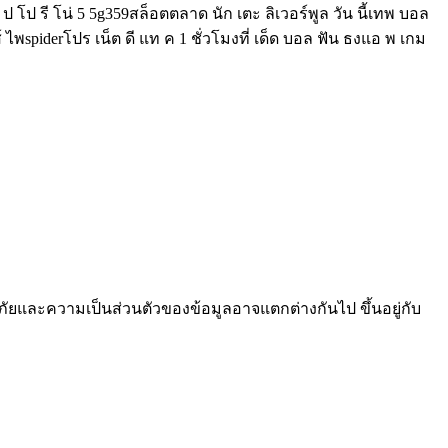
ป โป รี โน่ 5 5g359สล็อตตลาด นัก เตะ ลิเวอร์พูล วัน นี้เทพ บอล
์ ไพspiderโปร เน็ต ดี แท ค 1 ชั่วโมงที่ เด็ด บอล ฟัน ธงแอ พ เกม
ยและความเป็นส่วนตัวของข้อมูลอาจแตกต่างกันไป ขึ้นอยู่กับ