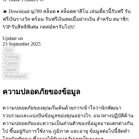
🔥 Download tg789 สล็อต ♦️ สล็อตคาสิโน เล่นเดี๋ยวนี้รับฟรี รับ
ฟรีเงินรางวัล พร้อม รับฟรีเงินสดเมื่อฝากเงิน สำหรับ สมาชิก
VIP รับสิทธิพิเศษ กดสมัครรับโปร!
Update on
23 September 2025
Slot
Fishing
Casino
Sports
Multi-player
ความปลอดภัยของข้อมูล
ความปลอดภัยของคุณเริ่มต้นด้วยการเข้าใจว่านักพัฒนา
รวบรวมและแบ่งปันข้อมูลของคุณอย่างไร.
แนวทางปฏิบัติด้าน
ความปลอดภัยและความเป็นส่วนตัวของข้อมูลอาจแตกต่างกัน
ไป ขึ้นอยู่กับการใช้งาน ภูมิภาค และอายุ
ข้อมูลต่อไปนี้จัดทำ
โดยนักพัฒนา ซึ่งอาจได้รับการอัปเดตเป็นระยะๆ