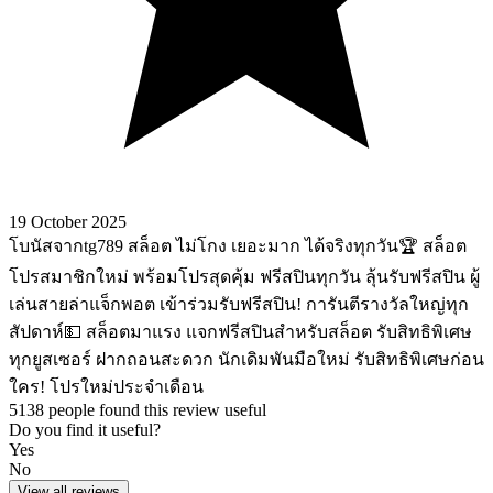
19 October 2025
โบนัสจากtg789 สล็อต ไม่โกง เยอะมาก ได้จริงทุกวัน🏆 สล็อต
โปรสมาชิกใหม่ พร้อมโปรสุดคุ้ม ฟรีสปินทุกวัน ลุ้นรับฟรีสปิน ผู้
เล่นสายล่าแจ็กพอต เข้าร่วมรับฟรีสปิน! การันตีรางวัลใหญ่ทุก
สัปดาห์💵 สล็อตมาแรง แจกฟรีสปินสำหรับสล็อต รับสิทธิพิเศษ
ทุกยูสเซอร์ ฝากถอนสะดวก นักเดิมพันมือใหม่ รับสิทธิพิเศษก่อน
ใคร! โปรใหม่ประจำเดือน
5138 people found this review useful
Do you find it useful?
Yes
No
View all reviews