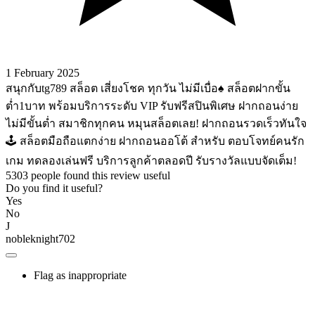
1 February 2025
สนุกกับtg789 สล็อต เสี่ยงโชค ทุกวัน ไม่มีเบื่อ♠️ สล็อตฝากขั้น
ต่ำ1บาท พร้อมบริการระดับ VIP รับฟรีสปินพิเศษ ฝากถอนง่าย
ไม่มีขั้นต่ำ สมาชิกทุกคน หมุนสล็อตเลย! ฝากถอนรวดเร็วทันใจ
🕹️ สล็อตมือถือแตกง่าย ฝากถอนออโต้ สำหรับ ตอบโจทย์คนรัก
เกม ทดลองเล่นฟรี บริการลูกค้าตลอดปี รับรางวัลแบบจัดเต็ม!
5303 people found this review useful
Do you find it useful?
Yes
No
J
nobleknight702
Flag as inappropriate