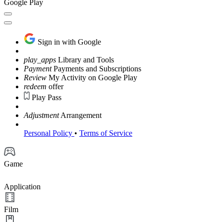
Google Play
Sign in with Google
play_apps
Library and Tools
Payment
Payments and Subscriptions
Review
My Activity on Google Play
redeem
offer
Play Pass
Adjustment
Arrangement
Personal Policy
•
Terms of Service
Game
Application
Film