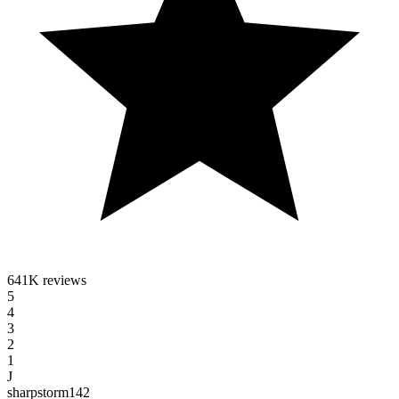
641K reviews
5
4
3
2
1
J
sharpstorm142