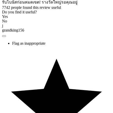
รับโบนัสก่อนหมดเขต! รางวัลใหญ่รอคุณอยู่
7742 people found this review useful
Do you find it useful?
Yes
No
j
grandking156
Flag as inappropriate