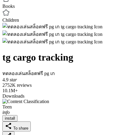
Books
Children
tg cargo tracking
ทดลองเล่นสล็อตฟรี pg เก
4.9
star
2752K reviews
10.1M+
Downloads
Teen
info
install
To share