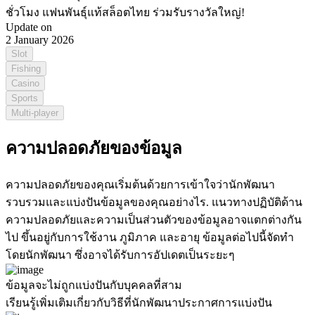
ชั่วโมง แฟนพันธุ์แท้สล็อตไทย ร่วมรับรางวัลใหญ่!
Update on
2 January 2026
Slot
Fishing
Casino
Sports
Multi-player
ความปลอดภัยของข้อมูล
ความปลอดภัยของคุณเริ่มต้นด้วยการเข้าใจว่านักพัฒนา
รวบรวมและแบ่งปันข้อมูลของคุณอย่างไร.
แนวทางปฏิบัติด้าน
ความปลอดภัยและความเป็นส่วนตัวของข้อมูลอาจแตกต่างกัน
ไป ขึ้นอยู่กับการใช้งาน ภูมิภาค และอายุ
ข้อมูลต่อไปนี้จัดทำ
โดยนักพัฒนา ซึ่งอาจได้รับการอัปเดตเป็นระยะๆ
ข้อมูลจะไม่ถูกแบ่งปันกับบุคคลที่สาม
เรียนรู้เพิ่มเติมเกี่ยวกับวิธีที่นักพัฒนาประกาศการแบ่งปัน