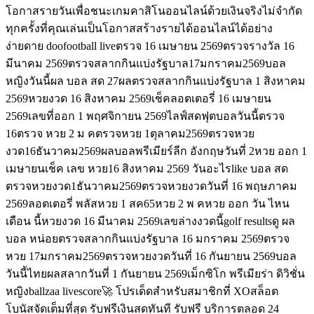
โอกาสรายวันเพื่อชนะเกมคาสิโนออนไลน์ด้วยเงินจริงไม่จำกัด
ทุกครั้งที่คุณเล่นเป็นโอกาสสร้างรายได้ออนไลน์ได้อย่าง
ง่ายดาย doofootball liveตรวจ 16 เมษายน 2569ตรวจรางวัล 16
มีนาคม 2569ตรวจสลากกินแบ่งรัฐบาล17มกราคม2569บอล
หญิงวันนี้ผล บอล สด 27ผลตรวจสลากกินแบ่งรัฐบาล 1 สิงหาคม
2569หวยงวด 16 สิงหาคม 2569เช็คลอตเตอรี่ 16 เมษายน
2569เลขที่ออก 1 พฤศจิกายน 2569ไลฟ์สดฟุตบอลวันนี้ตรวจ
16ตรวจ หวย 2 ม คตรวจหวย 1ตุลาคม2569ตรวจหวย
งวด16ธันวาคม2569ผลบอลพรีเมียร์ลีก อังกฤษวันที่ 2หวย ออก 1
เมษายนเช็ค เลข หวย16 สิงหาคม 2569 วันอะไรlike บอล สด
ตรวจหวยงวด1ธันวาคม2569ตรวจหวยงวดวันที่ 16 พฤษภาคม
2569ลอตเตอรี่ พลัสหวย 1 สค65หวย 2 พ คหวย ออก วัน ไหน
เดือน นี้หวยงวด 16 มีนาคม 2569เลขล่างงวดนี้golf resultsดู ผล
บอล หน่อยตรวจสลากกินแบ่งรัฐบาล 16 มกราคม 2569ตรวจ
หวย 17มกราคม2569ตรวจหวยงวดวันที่ 16 กันยายน 2569บอล
วันนี้ไทยผลสลากวันที่ 1 กันยายน 2569เม็กซิโก พรีเมียร่า ดิวิชั่น
หญิงballzaa livescore🚀 โปรเด็ดสำหรับสมาชิกที่ XOสล็อต
โบนัสจัดเต็มที่สุด รับฟรีเงินสดทันที รับฟรี บริการตลอด 24