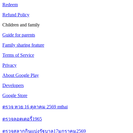
Redeem
Refund Policy
Children and family
Guide for parents
Family sharing feature
Terms of Service
Privacy
About Google Play
Developers
Google Store
ตรวจ หวย 16 ตุลาคม 2569 mthai
ตรวจลอตเตอรี่1965
ตรวจสลากกินแบ่งรัฐบาล17มกราคม2569