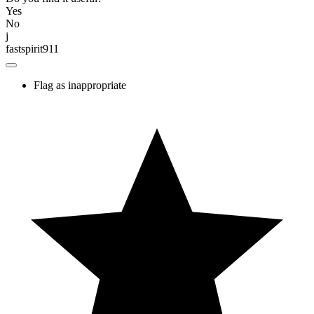
Yes
No
j
fastspirit911
Flag as inappropriate