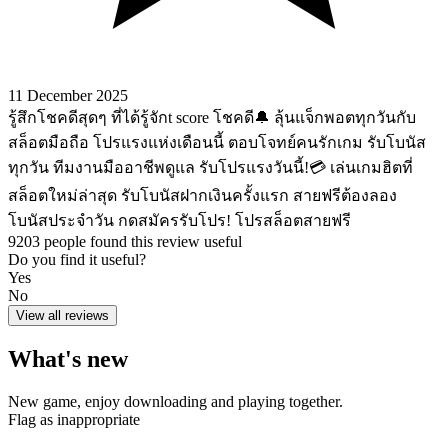
11 December 2025
รู้สึกโชคดีสุดๆ ที่ได้รู้จักt score โชคดี🔔 ลุ้นแจ็กพอตทุกวันกับ
สล็อตมือถือ โปรแรงแห่งเดือนนี้ ตอบโจทย์คนรักเกม รับโบนัส
ทุกวัน ทีมงานมืออาชีพดูแล รับโปรแรงวันนี้!💳 เล่นเกมฮิตที่
สล็อตใหม่ล่าสุด รับโบนัสฝากเงินครั้งแรก สายฟรีต้องลอง
โบนัสประจำวัน กดสมัครรับโปร! โปรสล็อตสายฟรี
9203 people found this review useful
Do you find it useful?
Yes
No
View all reviews
What's new
New game, enjoy downloading and playing together.
Flag as inappropriate