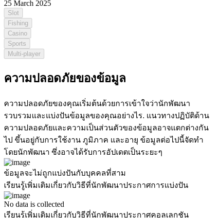
25 March 2025
Slot
Fishing
Casino
Sports
Multi-player
ความปลอดภัยของข้อมูล
ความปลอดภัยของคุณเริ่มต้นด้วยการเข้าใจว่านักพัฒนา
รวบรวมและแบ่งปันข้อมูลของคุณอย่างไร.
แนวทางปฏิบัติด้าน
ความปลอดภัยและความเป็นส่วนตัวของข้อมูลอาจแตกต่างกัน
ไป ขึ้นอยู่กับการใช้งาน ภูมิภาค และอายุ
ข้อมูลต่อไปนี้จัดทำ
โดยนักพัฒนา ซึ่งอาจได้รับการอัปเดตเป็นระยะๆ
ข้อมูลจะไม่ถูกแบ่งปันกับบุคคลที่สาม
เรียนรู้เพิ่มเติมเกี่ยวกับวิธีที่นักพัฒนาประกาศการแบ่งปัน
No data is collected
เรียนรู้เพิ่มเติมเกี่ยวกับวิธีที่นักพัฒนาประกาศคอลเลกชัน