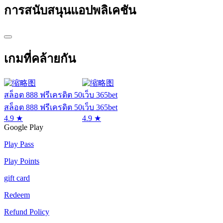
การสนับสนุนแอปพลิเคชัน
เกมที่คล้ายกัน
สล็อต 888 ฟรีเครดิต 50
เว็บ 365bet
สล็อต 888 ฟรีเครดิต 50
เว็บ 365bet
4.9 ★
4.9 ★
Google Play
Play Pass
Play Points
gift card
Redeem
Refund Policy