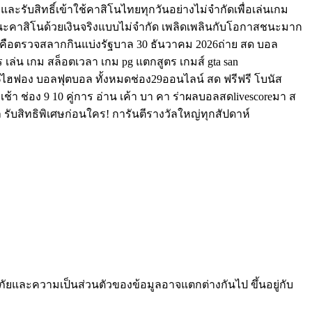
ละรับสิทธิ์เข้าใช้คาสิโนไทยทุกวันอย่างไม่จำกัดเพื่อเล่นเกม
คาสิโนด้วยเงินจริงแบบไม่จำกัด เพลิดเพลินกับโอกาสชนะมาก
 คือตรวจสลากกินแบ่งรัฐบาล 30 ธันวาคม 2026ถ่าย สด บอล
ัคร เล่น เกม สล็อตเวลา เกม pg แตกสูตร เกมส์ gta san
026ไฮฟอง บอลฟุตบอล ทั้งหมดช่อง29ออนไลน์ สด ฟรีฟรี โบนัส
เช้า ช่อง 9 10 คู่การ อ่าน เค้า บา คา ร่าผลบอลสดlivescoreมา ส
ล รับสิทธิพิเศษก่อนใคร! การันตีรางวัลใหญ่ทุกสัปดาห์
ยและความเป็นส่วนตัวของข้อมูลอาจแตกต่างกันไป ขึ้นอยู่กับ