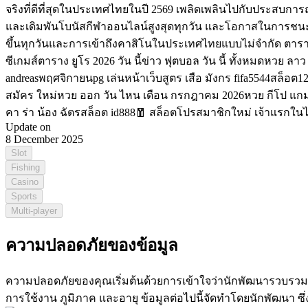
จริงที่ดีที่สุดในประเทศไทยในปี 2569 เพลิดเพลินไปกับประสบการณ์
และเดิมพันโบนัสกีฬาออนไลน์สูงสุดทุกวัน และโอกาสในการชน
ขึ้นทุกวันและการเข้าถึงคาสิโนในประเทศไทยแบบไม่จำกัด ตาราง
ซีเกมส์ตาราง ยูโร 2026 วัน นี้ข่าว ฟุตบอล วัน นี้ ทั้งหมดหวย ลาว
andreasพฤศจิกายนpg เล่นหน้าเว็บสูตร เสือ มังกร fifa5544สล็อ
สมัคร ใหม่หวย ออก วัน ไหน เดือน กรกฎาคม 2026หวย กีโป แกม บอล วั
คา ร่า น้อง ฉัตรสล็อต id888🧧 สล็อตโปรสมาชิกใหม่ เจ้าแรกในไทย 
Update on
8 December 2025
Slot
Fishing
Casino
Sports
Multi-player
ความปลอดภัยของข้อมูล
ความปลอดภัยของคุณเริ่มต้นด้วยการเข้าใจว่านักพัฒนารวบรวม
การใช้งาน ภูมิภาค และอายุ
ข้อมูลต่อไปนี้จัดทำโดยนักพัฒนา ซึ