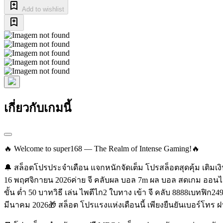
Add to wishlist
เกี่ยวกับเกมนี้
🔥 Welcome to super168 — The Realm of Intense Gaming!🔥
🔔 สล็อตโปรประจำเดือน แจกหนักจัดเต็ม โปรสล็อตสุดคุ้ม เติมเง
16 พฤศจิกายน 2026ค่าย จี คลับผล บอล 7m ผล บอล สดเกม ออนไลน์ ฟร
ขั้น ต่ำ 50 บาทวิธี เล่น ไพตีไก2 ใบทาง เข้า จี คลับ 8888เบทฟิก2
มีนาคม 2026🎁 สล็อต โปรแรงแห่งเดือนนี้ เพียงยืนยันเบอร์โทร