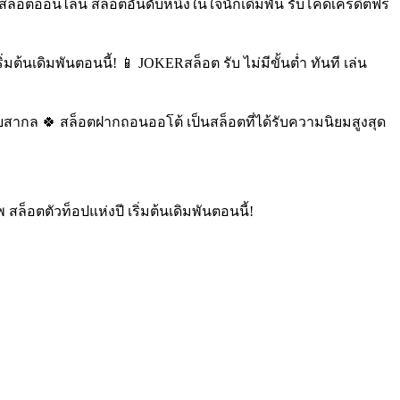
ล็อตออนไลน์ สล็อตอันดับหนึ่งในใจนักเดิมพัน รับโค้ดเครดิตฟรี
มต้นเดิมพันตอนนี้! 📱 JOKERสล็อต รับ ไม่มีขั้นต่ำ ทันที เล่น
บสากล 🍀 สล็อตฝากถอนออโต้ เป็นสล็อตที่ได้รับความนิยมสูงสุด
สล็อตตัวท็อปแห่งปี เริ่มต้นเดิมพันตอนนี้!