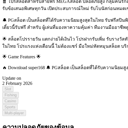
🧧 โปรสล็อตสำหรับสายฟรี MEGAสล็อต ปลอดภัยสูง กลุ่มคนรักสล็
รับข้อเสนอพิเศษทุกวัน เปิดประสบการณ์ใหม่ รับโบนัสก่อนหมดเข
🔔 PGสล็อต เป็นสล็อตที่ได้รับความนิยมสูงสุดในไทย รับฟรีสปินพิเศ
เดี๋ยวนี้รับฟรี สำหรับ ผู้เล่นที่มองหาความคุ้มค่า ทีมงานมืออาชีพ
🌟 สล็อตโปรรายวัน แตกง่ายได้เงินไว โปรฝากรับเพิ่ม รับรางวัล
ในไทย โปรแรงแห่งเดือนนี้ ไม่ต้องแชร์ มือใหม่หัดหมุนสล็อต บร
🌟 Game Features 🌟
🔥 Download super168 🔔 PGสล็อต เป็นสล็อตที่ได้รับความนิยมสูงส
Update on
2 February 2026
Slot
Fishing
Casino
Sports
Multi-player
ความปลอดภัยของข้อมูล