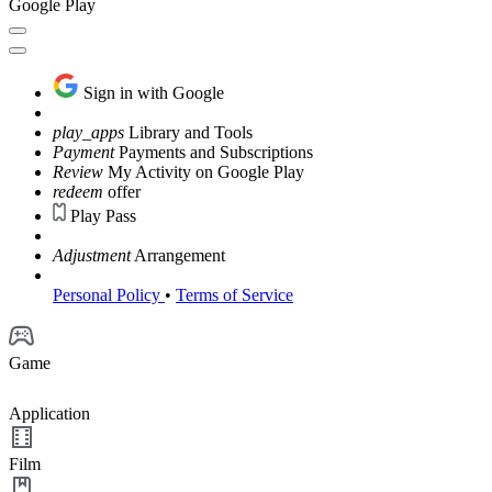
Google Play
Sign in with Google
play_apps
Library and Tools
Payment
Payments and Subscriptions
Review
My Activity on Google Play
redeem
offer
Play Pass
Adjustment
Arrangement
Personal Policy
•
Terms of Service
Game
Application
Film