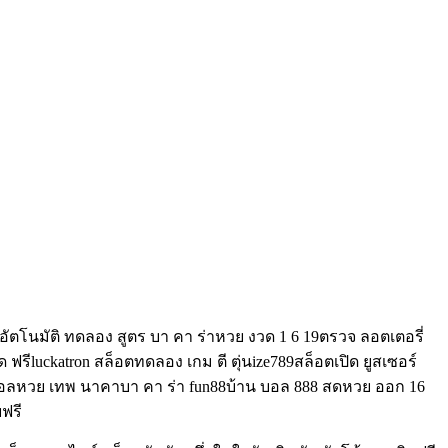
อัตโนมัติ ทดลอง สูตร บา คา ร่าหวย งวด 1 6 19ตรวจ ลอตเตอรี่
ฟรีluckatron สล็อตทดลอง เกม ตี ตุ่นize789สล็อตเปิด ยูสเซอร์
นิกัน บอลหวย เทพ นาคาบา คา ร่า fun88บ้าน บอล 888 สดหวย ออก 16
ฟรี