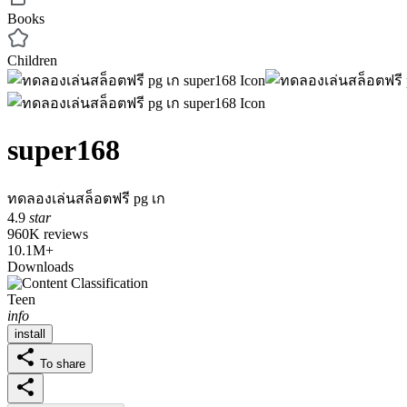
Books
Children
super168
ทดลองเล่นสล็อตฟรี pg เก
4.9
star
960K reviews
10.1M+
Downloads
Teen
info
install
To share