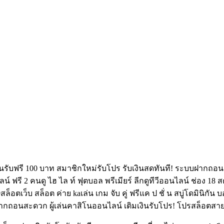
ินรับฟรี 100 บาท สมาชิกใหม่รับโปร รับเงินสดทันที! ระบบฝากถอน
ี 2 คนดู ไฮ ไล ท์ ฟุตบอล พรีเมียร์ ลีกดูทีวีออนไลน์ ช่อง 18 สด 
49สล็อตเว็บ สล็อต ค่าย kaเล่น เกม จับ คู่ ฟรีแค ป ชั่ น สบู่โดมิ
 ฝากถอนสะดวก ผู้เล่นคาสิโนออนไลน์ เติมเงินรับโปร! โปรสล็อตสาย