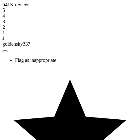
641K reviews
5
4
3
2
1
J
goldensky337
Flag as inappropriate