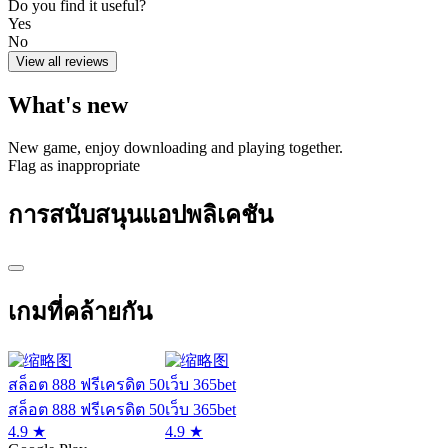
Do you find it useful?
Yes
No
View all reviews
What's new
New game, enjoy downloading and playing together.
Flag as inappropriate
การสนับสนุนแอปพลิเคชัน
เกมที่คล้ายกัน
สล็อต 888 ฟรีเครดิต 50
เว็บ 365bet
สล็อต 888 ฟรีเครดิต 50
เว็บ 365bet
4.9 ★
4.9 ★