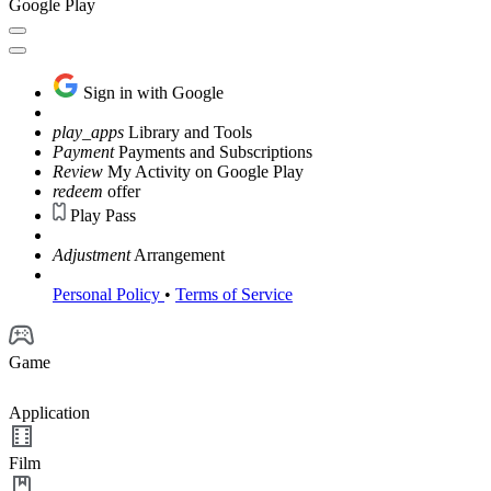
Google Play
Sign in with Google
play_apps
Library and Tools
Payment
Payments and Subscriptions
Review
My Activity on Google Play
redeem
offer
Play Pass
Adjustment
Arrangement
Personal Policy
•
Terms of Service
Game
Application
Film