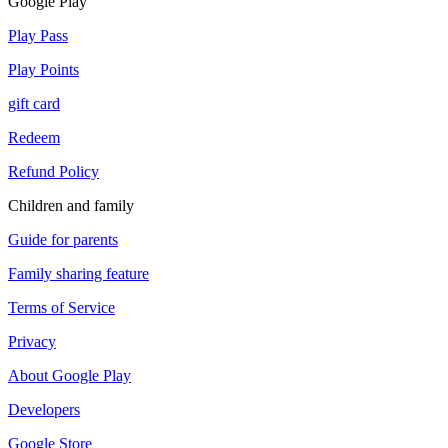
Google Play
Play Pass
Play Points
gift card
Redeem
Refund Policy
Children and family
Guide for parents
Family sharing feature
Terms of Service
Privacy
About Google Play
Developers
Google Store