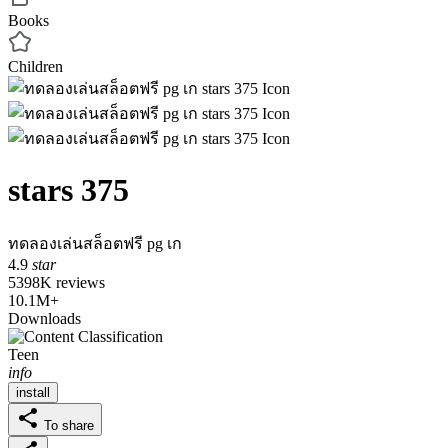
Books
Children
stars 375
ทดลองเล่นสล็อตฟรี pg เก
4.9
star
5398K reviews
10.1M+
Downloads
Teen
info
install
To share