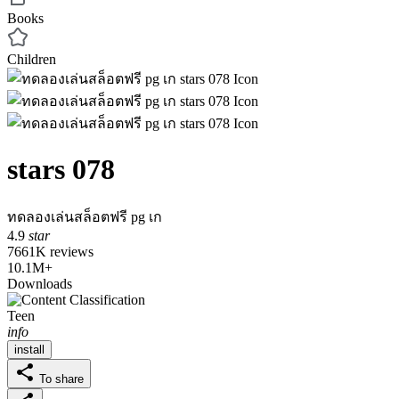
Books
Children
stars 078
ทดลองเล่นสล็อตฟรี pg เก
4.9
star
7661K reviews
10.1M+
Downloads
Teen
info
install
To share