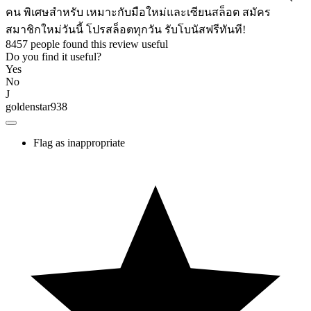
คน พิเศษสำหรับ เหมาะกับมือใหม่และเซียนสล็อต สมัคร
สมาชิกใหม่วันนี้ โปรสล็อตทุกวัน รับโบนัสฟรีทันที!
8457 people found this review useful
Do you find it useful?
Yes
No
J
goldenstar938
Flag as inappropriate