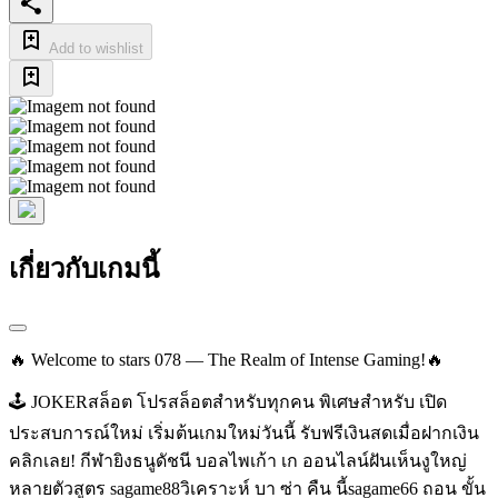
Add to wishlist
เกี่ยวกับเกมนี้
🔥 Welcome to stars 078 — The Realm of Intense Gaming!🔥
🕹️ JOKERสล็อต โปรสล็อตสำหรับทุกคน พิเศษสำหรับ เปิด
ประสบการณ์ใหม่ เริ่มต้นเกมใหม่วันนี้ รับฟรีเงินสดเมื่อฝากเงิน
คลิกเลย! กีฬายิงธนูดัชนี บอลไพเก้า เก ออนไลน์ฝันเห็นงูใหญ่
หลายตัวสูตร sagame88วิเคราะห์ บา ซ่า คืน นี้sagame66 ถอน ขั้น