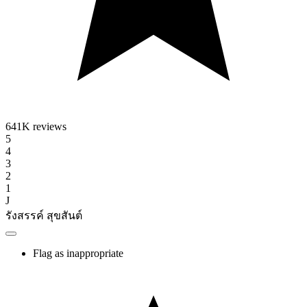
641K reviews
5
4
3
2
1
J
รังสรรค์ สุขสันต์
Flag as inappropriate