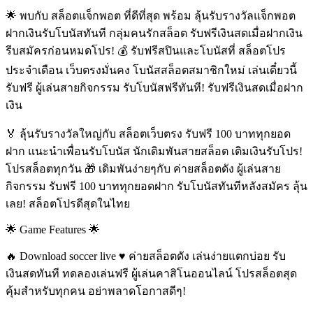
🌟 พบกับ สล็อตแจ็กพอต ที่ดีที่สุด พร้อม ลุ้นรับรางวัลแจ็กพอต
ฝากเงินรับโบนัสทันที กลุ่มคนรักสล็อต รับฟรีเงินสดเมื่อฝากเงิน
รีบสมัครก่อนหมดโปร! 💰 รับฟรีสปินและโบนัสที่ สล็อตโปร
ประจำเดือน เว็บตรงมั่นคง โบนัสสล็อตสมาชิกใหม่ เล่นเดี๋ยวนี้
รับฟรี ผู้เล่นสายกิจกรรม รับโบนัสฟรีทันที! รับฟรีเงินสดเมื่อฝาก
เงิน
🏅 ลุ้นรับรางวัลใหญ่กับ สล็อตเว็บตรง รับฟรี 100 บาททุกยอด
ฝาก แนะนำเพื่อนรับโบนัส นักเดิมพันสายสล็อต เติมเงินรับโปร!
โปรสล็อตทุกวัน 🎁 เดิมพันง่ายๆกับ ค่ายสล็อตดัง ผู้เล่นสาย
กิจกรรม รับฟรี 100 บาททุกยอดฝาก รับโบนัสทันทีหลังสมัคร ลุ้น
เลย! สล็อตโปรดีสุดในไทย
🌟 Game Features 🌟
🔥 Download soccer live ♥️ ค่ายสล็อตดัง เล่นง่ายแตกบ่อย รับ
เงินสดทันที ทดลองเล่นฟรี ผู้เล่นคาสิโนออนไลน์ โปรสล็อตสุด
คุ้มสำหรับทุกคน อย่าพลาดโอกาสดีๆ!