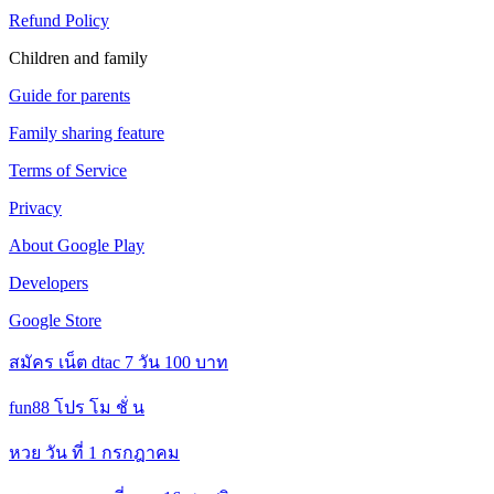
Refund Policy
Children and family
Guide for parents
Family sharing feature
Terms of Service
Privacy
About Google Play
Developers
Google Store
สมัคร เน็ต dtac 7 วัน 100 บาท
fun88 โปร โม ชั่ น
หวย วัน ที่ 1 กรกฎาคม