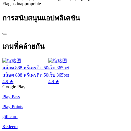
Flag as inappropriate
การสนับสนุนแอปพลิเคชัน
เกมที่คล้ายกัน
สล็อต 888 ฟรีเครดิต 50
เว็บ 365bet
สล็อต 888 ฟรีเครดิต 50
เว็บ 365bet
4.9 ★
4.9 ★
Google Play
Play Pass
Play Points
gift card
Redeem