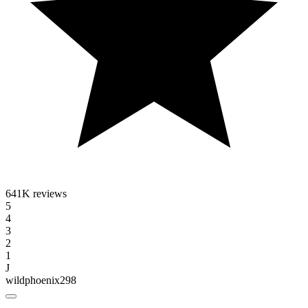
641K reviews
5
4
3
2
1
J
wildphoenix298