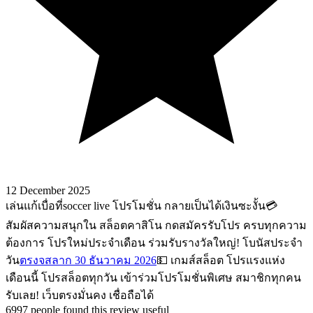
12 December 2025
เล่นแก้เบื่อที่soccer live โปรโมชั่น กลายเป็นได้เงินซะงั้น💳
สัมผัสความสนุกใน สล็อตคาสิโน กดสมัครรับโปร ครบทุกความ
ต้องการ โปรใหม่ประจำเดือน ร่วมรับรางวัลใหญ่! โบนัสประจำ
วัน
ตรงจสลาก 30 ธันวาคม 2026
💵 เกมส์สล็อต โปรแรงแห่ง
เดือนนี้ โปรสล็อตทุกวัน เข้าร่วมโปรโมชั่นพิเศษ สมาชิกทุกคน
รับเลย! เว็บตรงมั่นคง เชื่อถือได้
6997 people found this review useful