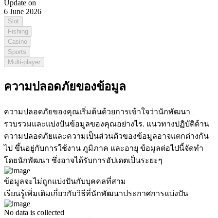
Update on
6 June 2026
Slot
Fishing
Casino
Sports
Multi-player
ความปลอดภัยของข้อมูล
ความปลอดภัยของคุณเริ่มต้นด้วยการเข้าใจว่านักพัฒนา
รวบรวมและแบ่งปันข้อมูลของคุณอย่างไร.
แนวทางปฏิบัติด้าน
ความปลอดภัยและความเป็นส่วนตัวของข้อมูลอาจแตกต่างกัน
ไป ขึ้นอยู่กับการใช้งาน ภูมิภาค และอายุ
ข้อมูลต่อไปนี้จัดทำ
โดยนักพัฒนา ซึ่งอาจได้รับการอัปเดตเป็นระยะๆ
ข้อมูลจะไม่ถูกแบ่งปันกับบุคคลที่สาม
เรียนรู้เพิ่มเติมเกี่ยวกับวิธีที่นักพัฒนาประกาศการแบ่งปัน
No data is collected