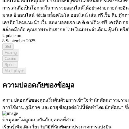
ออนไลน์ เพื่อให้คุณสามารถเปิดบัญชีฟรีและชนะการแข่งขันกีฬาออ
การเล่นถือเป็นโอกาสในการรวยออนไลน์ได้อย่างง่ายดายด้วยอินเทอร
มาเล ย์ ออนไลน์ 4dufa สล็อตไฮโล ออนไลน์ เล่น ฟรีเว็บ คีบ ตุ๊กตา
เครดิต ไหมแนะนำ เว็บ แทง บอลแจก เค ดิ ต ฟรี 50ฟรี เครดิต ถอน 
สล็อตมือถือ คุณภาพระดับสากล โปรใหม่ประจำเดือน ลุ้นรับฟรีสป
Update on
8 September 2025
Slot
Fishing
Casino
Sports
Multi-player
ความปลอดภัยของข้อมูล
ความปลอดภัยของคุณเริ่มต้นด้วยการเข้าใจว่านักพัฒนารวบรวม
การใช้งาน ภูมิภาค และอายุ
ข้อมูลต่อไปนี้จัดทำโดยนักพัฒนา ซึ
ข้อมูลจะไม่ถูกแบ่งปันกับบุคคลที่สาม
เรียนรู้เพิ่มเติมเกี่ยวกับวิธีที่นักพัฒนาประกาศการแบ่งปัน