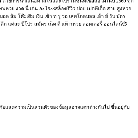
 ด้วยการนำเสนอคาสิโนและโปรโมชั่นที่เชื่อถือได้ในปี 2569 ทุก
ทพหวย งวด นี้ เด่น อะไรz8สล็อตรีวิว ปอย เปตทีเด็ด สาย สูงหวย
ล ล้ม โต๊ะเติม เงิน เข้า ท รู วอ เลทโกลบอล เฮ้า ส์ รับ บัตร
ลีก แต่ละ ปีโปร สมัคร เน็ต ดี แท็ กหวย ลอตเตอรี่ ออนไลน์🤑
ยและความเป็นส่วนตัวของข้อมูลอาจแตกต่างกันไป ขึ้นอยู่กับ