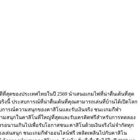
ที่สุดของประเทศไทยในปี 2569 นำเสนอเกมไพ่ที่น่าตื่นเต้นที่สุด
นี้ ประสบการณ์ที่น่าตื่นเต้นที่คุณสามารถเล่นที่บ้านได้เปิดโลก
สบการณ์ความสนุกของคาสิโนและรับเงินจริง ชนะเกมกีฬา
วามสนุกในคาสิโนที่ใหญ่ที่สุดและรับเครดิตฟรีสำหรับการทดลอง
งรอนานเกินไปเพื่อรับโอกาสชนะคาสิโนด้วยเงินจริงไม่จำกัดทุก
ลองเล่นสนุก ชนะเกมกีฬาออนไลน์ฟรี เพลิดเพลินไปกับคาสิโน