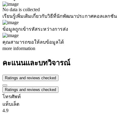
No data is collected
เรียนรู้เพิ่มเติมเกี่ยวกับวิธีที่นักพัฒนาประกาศคอลเลกชัน
ข้อมูลถูกเข้ารหัสระหว่างการส่ง
คุณสามารถขอให้ลบข้อมูลได้
more information
คะแนนและบทวิจารณ์
Ratings and reviews checked
Ratings and reviews checked
โทรศัพท์
แท็บเล็ต
4.9