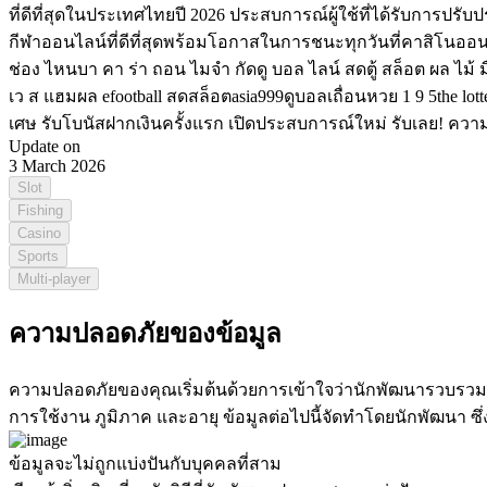
ที่ดีที่สุดในประเทศไทยปี 2026 ประสบการณ์ผู้ใช้ที่ได้รับการป
กีฬาออนไลน์ที่ดีที่สุดพร้อมโอกาสในการชนะทุกวันที่คาสิโนออนไล
ช่อง ไหนบา คา ร่า ถอน ไมจํา กัดดู บอล ไลน์ สดตู้ สล็อต ผล ไม้ ม
เว ส แฮมผล efootball สดสล็อตasia999ดูบอลเถื่อนหวย 1 9 5the lo
เศษ รับโบนัสฝากเงินครั้งแรก เปิดประสบการณ์ใหม่ รับเลย! ค
Update on
3 March 2026
Slot
Fishing
Casino
Sports
Multi-player
ความปลอดภัยของข้อมูล
ความปลอดภัยของคุณเริ่มต้นด้วยการเข้าใจว่านักพัฒนารวบรวม
การใช้งาน ภูมิภาค และอายุ
ข้อมูลต่อไปนี้จัดทำโดยนักพัฒนา ซึ
ข้อมูลจะไม่ถูกแบ่งปันกับบุคคลที่สาม