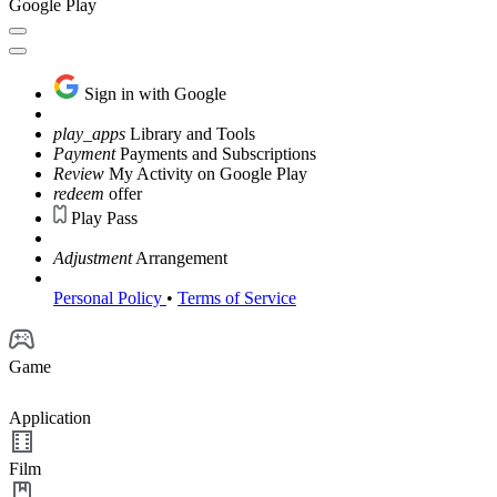
Google Play
Sign in with Google
play_apps
Library and Tools
Payment
Payments and Subscriptions
Review
My Activity on Google Play
redeem
offer
Play Pass
Adjustment
Arrangement
Personal Policy
•
Terms of Service
Game
Application
Film