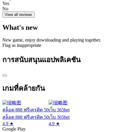
Yes
No
View all reviews
What's new
New game, enjoy downloading and playing together.
Flag as inappropriate
การสนับสนุนแอปพลิเคชัน
เกมที่คล้ายกัน
สล็อต 888 ฟรีเครดิต 50
เว็บ 365bet
สล็อต 888 ฟรีเครดิต 50
เว็บ 365bet
4.9 ★
4.9 ★
Google Play