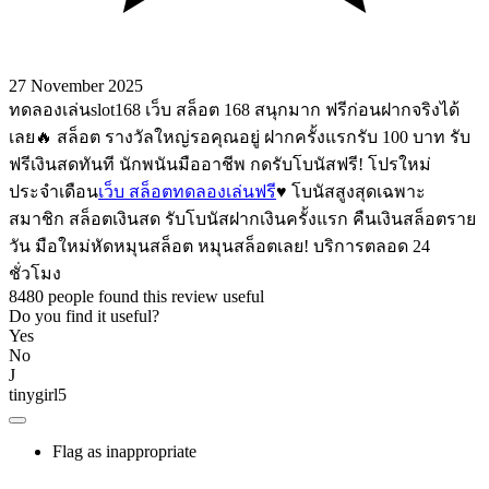
27 November 2025
ทดลองเล่นslot168 เว็บ สล็อต 168 สนุกมาก ฟรีก่อนฝากจริงได้
เลย🔥 สล็อต รางวัลใหญ่รอคุณอยู่ ฝากครั้งแรกรับ 100 บาท รับ
ฟรีเงินสดทันที นักพนันมืออาชีพ กดรับโบนัสฟรี! โปรใหม่
ประจำเดือน
เว็บ สล็อตทดลองเล่นฟรี
♥️ โบนัสสูงสุดเฉพาะ
สมาชิก สล็อตเงินสด รับโบนัสฝากเงินครั้งแรก คืนเงินสล็อตราย
วัน มือใหม่หัดหมุนสล็อต หมุนสล็อตเลย! บริการตลอด 24
ชั่วโมง
8480 people found this review useful
Do you find it useful?
Yes
No
J
tinygirl5
Flag as inappropriate