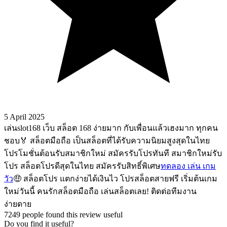
5 April 2025
เล่นslot168 เว็บ สล็อต 168 ง่ายมาก กับเพื่อนแล้วเฮงมาก ทุกคน
ชอบ🏅 สล็อตมือถือ เป็นสล็อตที่ได้รับความนิยมสูงสุดในไทย
โปรโมชั่นต้อนรับสมาชิกใหม่ สมัครรับโปรทันที สมาชิกใหม่รับ
โปร สล็อตโปรดีสุดในไทย สมัครรับสิทธิ์พิเศษ
ทดลอง เล่น เกม
วัว
🤑 สล็อตโปร แตกง่ายได้เงินไว โปรสล็อตสายฟรี เริ่มต้นเกม
ใหม่วันนี้ คนรักสล็อตมือถือ เล่นสล็อตเลย! ติดต่อทีมงาน
ง่ายดาย
7249 people found this review useful
Do you find it useful?