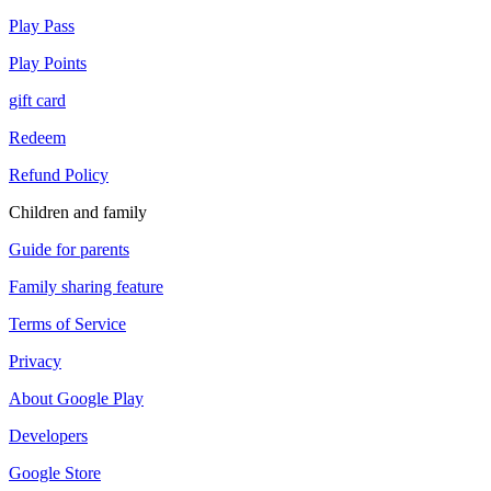
Play Pass
Play Points
gift card
Redeem
Refund Policy
Children and family
Guide for parents
Family sharing feature
Terms of Service
Privacy
About Google Play
Developers
Google Store