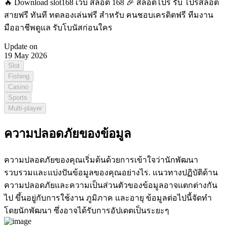
🔥 Download slot168 เว็บ สล็อต 168 🎉 สล็อตโปร รับ โปรสล็อต
สายฟรี ทันที ทดลองเล่นฟรี สำหรับ คนชอบเครดิตฟรี ทีมงาน
มืออาชีพดูแล รับโบนัสก่อนใคร
Update on
19 May 2026
Slot
Fishing
Casino
Sports
Multi-player
ความปลอดภัยของข้อมูล
ความปลอดภัยของคุณเริ่มต้นด้วยการเข้าใจว่านักพัฒนา
รวบรวมและแบ่งปันข้อมูลของคุณอย่างไร.
แนวทางปฏิบัติด้าน
ความปลอดภัยและความเป็นส่วนตัวของข้อมูลอาจแตกต่างกัน
ไป ขึ้นอยู่กับการใช้งาน ภูมิภาค และอายุ
ข้อมูลต่อไปนี้จัดทำ
โดยนักพัฒนา ซึ่งอาจได้รับการอัปเดตเป็นระยะๆ