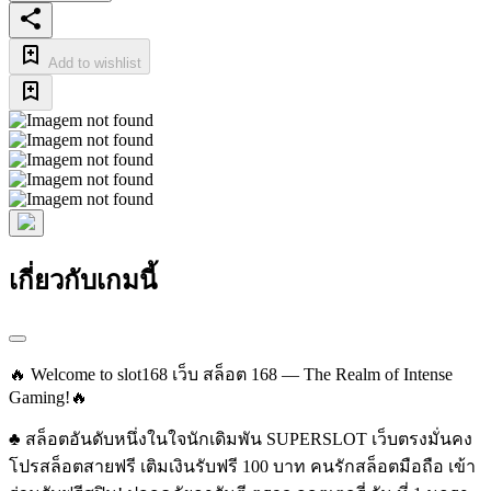
Add to wishlist
เกี่ยวกับเกมนี้
🔥 Welcome to slot168 เว็บ สล็อต 168 — The Realm of Intense
Gaming!🔥
♣️ สล็อตอันดับหนึ่งในใจนักเดิมพัน SUPERSLOT เว็บตรงมั่นคง
โปรสล็อตสายฟรี เติมเงินรับฟรี 100 บาท คนรักสล็อตมือถือ เข้า