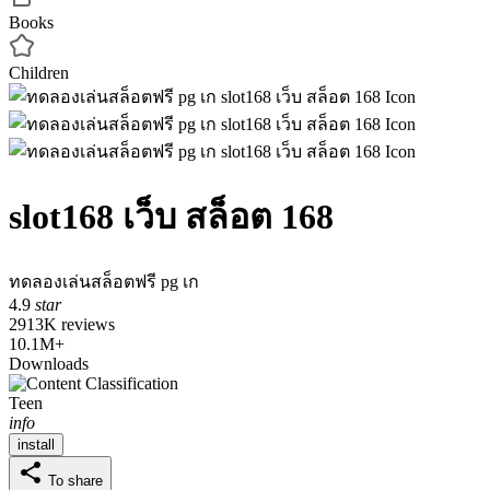
Books
Children
slot168 เว็บ สล็อต 168
ทดลองเล่นสล็อตฟรี pg เก
4.9
star
2913K reviews
10.1M+
Downloads
Teen
info
install
To share