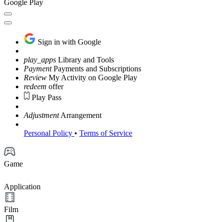
Google Play
Sign in with Google
play_apps
Library and Tools
Payment
Payments and Subscriptions
Review
My Activity on Google Play
redeem
offer
Play Pass
Adjustment
Arrangement
Personal Policy
•
Terms of Service
Game
Application
Film