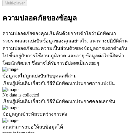
Multi-player
ความปลอดภัยของข้อมูล
ความปลอดภัยของคุณเริ่มต้นด้วยการเข้าใจว่านักพัฒนา
รวบรวมและแบ่งปันข้อมูลของคุณอย่างไร.
แนวทางปฏิบัติด้าน
ความปลอดภัยและความเป็นส่วนตัวของข้อมูลอาจแตกต่างกัน
ไป ขึ้นอยู่กับการใช้งาน ภูมิภาค และอายุ
ข้อมูลต่อไปนี้จัดทำ
โดยนักพัฒนา ซึ่งอาจได้รับการอัปเดตเป็นระยะๆ
ข้อมูลจะไม่ถูกแบ่งปันกับบุคคลที่สาม
เรียนรู้เพิ่มเติมเกี่ยวกับวิธีที่นักพัฒนาประกาศการแบ่งปัน
No data is collected
เรียนรู้เพิ่มเติมเกี่ยวกับวิธีที่นักพัฒนาประกาศคอลเลกชัน
ข้อมูลถูกเข้ารหัสระหว่างการส่ง
คุณสามารถขอให้ลบข้อมูลได้