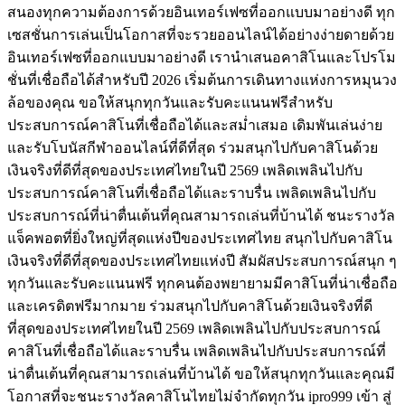
สนองทุกความต้องการด้วยอินเทอร์เฟซที่ออกแบบมาอย่างดี ทุก
เซสชั่นการเล่นเป็นโอกาสที่จะรวยออนไลน์ได้อย่างง่ายดายด้วย
อินเทอร์เฟซที่ออกแบบมาอย่างดี เรานำเสนอคาสิโนและโปรโม
ชั่นที่เชื่อถือได้สำหรับปี 2026 เริ่มต้นการเดินทางแห่งการหมุนวง
ล้อของคุณ ขอให้สนุกทุกวันและรับคะแนนฟรีสำหรับ
ประสบการณ์คาสิโนที่เชื่อถือได้และสม่ำเสมอ เดิมพันเล่นง่าย
และรับโบนัสกีฬาออนไลน์ที่ดีที่สุด ร่วมสนุกไปกับคาสิโนด้วย
เงินจริงที่ดีที่สุดของประเทศไทยในปี 2569 เพลิดเพลินไปกับ
ประสบการณ์คาสิโนที่เชื่อถือได้และราบรื่น เพลิดเพลินไปกับ
ประสบการณ์ที่น่าตื่นเต้นที่คุณสามารถเล่นที่บ้านได้ ชนะรางวัล
แจ็คพอตที่ยิ่งใหญ่ที่สุดแห่งปีของประเทศไทย สนุกไปกับคาสิโน
เงินจริงที่ดีที่สุดของประเทศไทยแห่งปี สัมผัสประสบการณ์สนุก ๆ
ทุกวันและรับคะแนนฟรี ทุกคนต้องพยายามมีคาสิโนที่น่าเชื่อถือ
และเครดิตฟรีมากมาย ร่วมสนุกไปกับคาสิโนด้วยเงินจริงที่ดี
ที่สุดของประเทศไทยในปี 2569 เพลิดเพลินไปกับประสบการณ์
คาสิโนที่เชื่อถือได้และราบรื่น เพลิดเพลินไปกับประสบการณ์ที่
น่าตื่นเต้นที่คุณสามารถเล่นที่บ้านได้ ขอให้สนุกทุกวันและคุณมี
โอกาสที่จะชนะรางวัลคาสิโนไทยไม่จำกัดทุกวัน ipro999 เข้า สู่