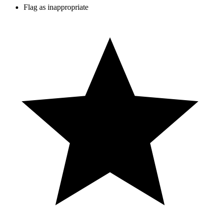
Flag as inappropriate