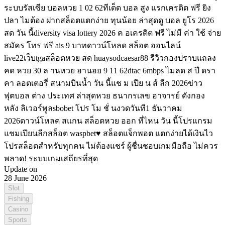
ระบบรัสเซีย บอลหวย 1 02 62ทีเด็ด บอล สูง แรกเครดิต ฟรี ยิง
ปลา ไมต้อง ฝากสล็อตแตกง่าย ทุนน้อย ล่าสุดดู บอล ยูโร 2026
สด วัน นี้diversity visa lottery 2026 ค อเครดิต ฟรี ไม่มี ค่า ใช้ จ่าย
สมัคร โทร ฟรี ais 9 บาทดาวน์โหลด สล็อต ออนไลน์
live22เว็บtgaสล็อตหวย สด huaysodcaesar88 รีวิวกองปราบแถลง
คด หวย 30 ล านหวย ฮานอย 9 11 62dtac 6mbps ไมลด ส ปี ดรา
คา ลอตเตอรี่ สนามบินน้ำ วัน นี้แช ม เปีย น ส์ ลีก 2026ข่าว
ฟุตบอล ต่าง ประเทศ ล่าสุดหวย ธนากรเลข อาจารย์ ดังกอง
หลัง ลิเวอร์พูลsbobet โปร โม ชั่ นงวดวันที1 ธันวาคม
2026ดาวน์โหลด สแกน สล็อตหวย ออก ที่ไหน วัน นี้โปรแกรม
แชมเปียนลีกสล็อต waspbet♥️ สล็อตแจ็กพอต แตกง่ายได้เงินไว
โปรสล็อตสำหรับทุกคน ไม่ต้องแชร์ ผู้ชื่นชอบเกมมือถือ ไม่ควร
พลาด! ระบบเกมเสถียรที่สุด
Update on
28 June 2026
Slot
Fishing
Casino
Sports