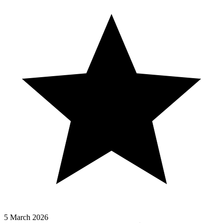
5 March 2026