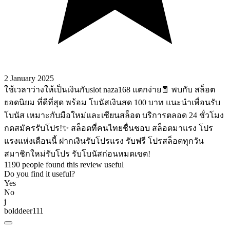
2 January 2025
ใช้เวลาว่างให้เป็นเงินกับslot naza168 แตกง่าย🧧 พบกับ สล็อต
ยอดนิยม ที่ดีที่สุด พร้อม โบนัสเงินสด 100 บาท แนะนำเพื่อนรับ
โบนัส เหมาะกับมือใหม่และเซียนสล็อต บริการตลอด 24 ชั่วโมง
กดสมัครรับโปร!✨ สล็อตที่คนไทยชื่นชอบ สล็อตมาแรง โปร
แรงแห่งเดือนนี้ ฝากเงินรับโปรแรง รับฟรี โปรสล็อตทุกวัน
สมาชิกใหม่รับโปร รับโบนัสก่อนหมดเขต!
1190 people found this review useful
Do you find it useful?
Yes
No
j
bolddeer111