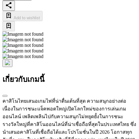
Add to wishlist
เกี่ยวกับเกมนี้
คาสิโนไทยเสนอเกมไพ่ที่น่าตื่นเต้นที่สุด ความสนุกอย่างต่อ
เนื่องในการชนะแจ็คพอตใหญ่เปิดโลกใหม่ของการเล่นเกม
ออนไลน์ เพลิดเพลินไปกับความสนุกไม่หยุดยั้งในการชนะ
รางวัลใหญ่ที่คาสิโนออนไลน์ที่น่าเชื่อถือที่สุดในประเทศไทย ซึ่ง
นำเสนอคาสิโนที่เชื่อถือได้และโปรโมชั่นในปี 2026 โอกาสทุก