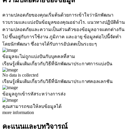
ความปลอดภัยของคุณเริ่มต้นด้วยการเข้าใจว่านักพัฒนา
รวบรวมและแบ่งปันข้อมูลของคุณอย่างไร.
แนวทางปฏิบัติด้าน
ความปลอดภัยและความเป็นส่วนตัวของข้อมูลอาจแตกต่างกัน
ไป ขึ้นอยู่กับการใช้งาน ภูมิภาค และอายุ
ข้อมูลต่อไปนี้จัดทำ
โดยนักพัฒนา ซึ่งอาจได้รับการอัปเดตเป็นระยะๆ
ข้อมูลจะไม่ถูกแบ่งปันกับบุคคลที่สาม
เรียนรู้เพิ่มเติมเกี่ยวกับวิธีที่นักพัฒนาประกาศการแบ่งปัน
No data is collected
เรียนรู้เพิ่มเติมเกี่ยวกับวิธีที่นักพัฒนาประกาศคอลเลกชัน
ข้อมูลถูกเข้ารหัสระหว่างการส่ง
คุณสามารถขอให้ลบข้อมูลได้
more information
คะแนนและบทวิจารณ์