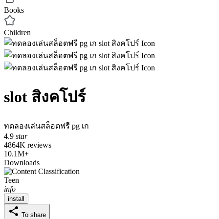
Books
Children
slot สิงคโปร์
ทดลองเล่นสล็อตฟรี pg เก
4.9
star
4864K reviews
10.1M+
Downloads
Teen
info
install
To share