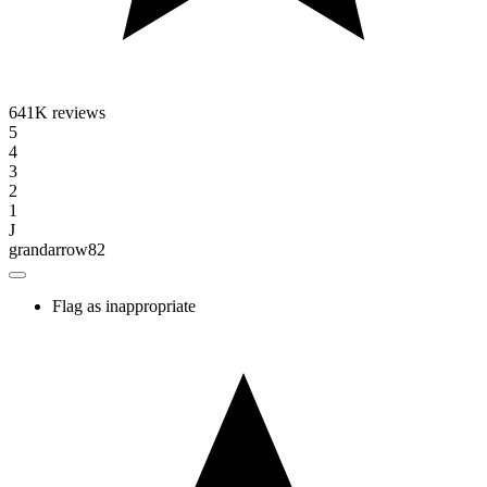
641K reviews
5
4
3
2
1
J
grandarrow82
Flag as inappropriate