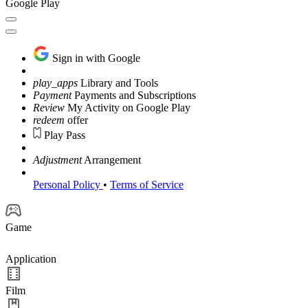
Google Play
Sign in with Google
play_apps
Library and Tools
Payment
Payments and Subscriptions
Review
My Activity on Google Play
redeem
offer
Play Pass
Adjustment
Arrangement
Personal Policy
•
Terms of Service
Game
Application
Film