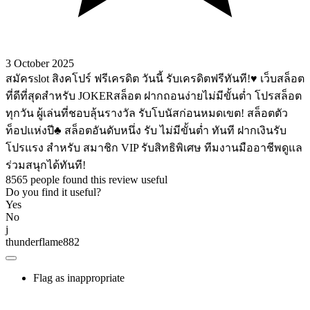
3 October 2025
สมัครslot สิงคโปร์ ฟรีเครดิต วันนี้ รับเครดิตฟรีทันที!♥️ เว็บสล็อต
ที่ดีที่สุดสำหรับ JOKERสล็อต ฝากถอนง่ายไม่มีขั้นต่ำ โปรสล็อต
ทุกวัน ผู้เล่นที่ชอบลุ้นรางวัล รับโบนัสก่อนหมดเขต! สล็อตตัว
ท็อปแห่งปี♣️ สล็อตอันดับหนึ่ง รับ ไม่มีขั้นต่ำ ทันที ฝากเงินรับ
โปรแรง สำหรับ สมาชิก VIP รับสิทธิพิเศษ ทีมงานมืออาชีพดูแล
ร่วมสนุกได้ทันที!
8565 people found this review useful
Do you find it useful?
Yes
No
j
thunderflame882
Flag as inappropriate