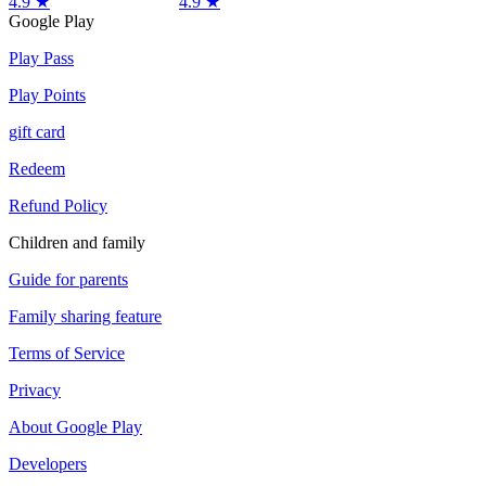
4.9 ★
4.9 ★
Google Play
Play Pass
Play Points
gift card
Redeem
Refund Policy
Children and family
Guide for parents
Family sharing feature
Terms of Service
Privacy
About Google Play
Developers