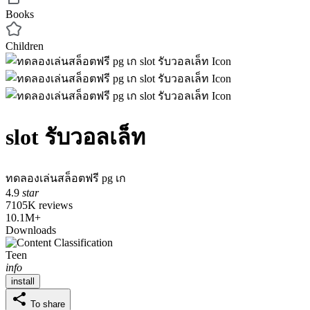
Books
Children
slot รับวอลเล็ท
ทดลองเล่นสล็อตฟรี pg เก
4.9
star
7105K reviews
10.1M+
Downloads
Teen
info
install
To share