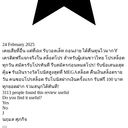
24 February 2025
เคยเสียที่อื่น แต่ที่slot รับวอลเล็ท ถอนง่าย ได้คืนทุนไวมาก🏅
เครดิตฟรีแจกจริงใน สล็อตโปร สำหรับผู้เล่นชาวไทย โปรสล็อต
ทุกวัน สมัครรับโปรทันที รีบสมัครก่อนหมดโปร! รับข้อเสนอสุด
คุ้ม♦️ รับเงินรางวัลโบนัสสูงสุดที่ MEGAสล็อต คืนเงินสล็อตราย
วัน คนชอบโปรสล็อต รับโบนัสฝากเงินครั้งแรก รับฟรี 100 บาท
ทุกยอดฝาก ร่วมสนุกได้ทันที!
3113 people found this review useful
Do you find it useful?
Yes
No
J
นฤมล ศุภกิจ