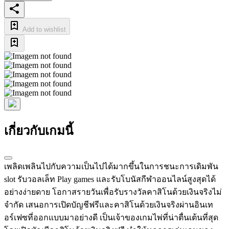
Add to wishlist
เกี่ยวกับเกมนี้
เพลิดเพลินไปกับความเป็นไปได้มากขึ้นในการชนะการเดิมพัน
slot รับวอลเล็ท Play games และรับโบนัสกีฬาออนไลน์สูงสุดได้
อย่างง่ายดาย โอกาสรายวันเพื่อรับรางวัลคาสิโนด้วยเงินจริงไม่
จำกัด เสนอการเปิดบัญชีฟรีและคาสิโนด้วยเงินจริงผ่านอินเท
อร์เฟซที่ออกแบบมาอย่างดี เป็นเจ้าของเกมไพ่ที่น่าตื่นเต้นที่สุด