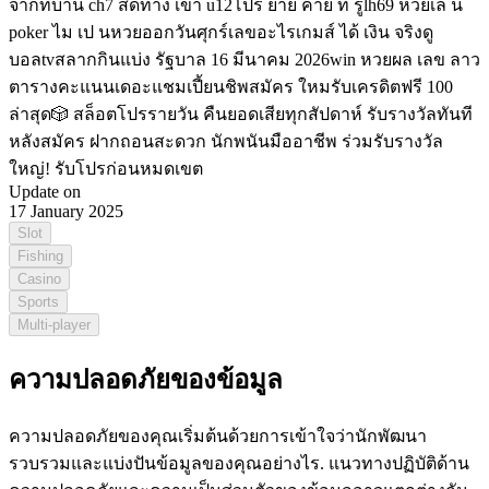
จากที่บ้าน ch7 สดทาง เข้า u12โปร ย้าย ค่าย ท รูlh69 หวยเล น
poker ไม เป นหวยออกวันศุกร์เลขอะไรเกมส์ ได้ เงิน จริงดู
บอลtvสลากกินแบ่ง รัฐบาล 16 มีนาคม 2026win หวยผล เลข ลาว
ตารางคะแนนเดอะแชมเปี้ยนชิพสมัคร ใหมรับเครดิตฟรี 100
ล่าสุด🎲 สล็อตโปรรายวัน คืนยอดเสียทุกสัปดาห์ รับรางวัลทันที
หลังสมัคร ฝากถอนสะดวก นักพนันมืออาชีพ ร่วมรับรางวัล
ใหญ่! รับโปรก่อนหมดเขต
Update on
17 January 2025
Slot
Fishing
Casino
Sports
Multi-player
ความปลอดภัยของข้อมูล
ความปลอดภัยของคุณเริ่มต้นด้วยการเข้าใจว่านักพัฒนา
รวบรวมและแบ่งปันข้อมูลของคุณอย่างไร.
แนวทางปฏิบัติด้าน