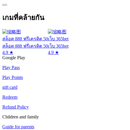
เกมที่คล้ายกัน
สล็อต 888 ฟรีเครดิต 50
เว็บ 365bet
สล็อต 888 ฟรีเครดิต 50
เว็บ 365bet
4.9 ★
4.9 ★
Google Play
Play Pass
Play Points
gift card
Redeem
Refund Policy
Children and family
Guide for parents