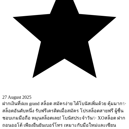
27 August 2025
ฝากเงินที่skm grand สล็อต สมัครง่าย ได้โบนัสเพิ่มด้วย คุ้มมาก✨
สล็อตอันดับหนึ่ง รับฟรีเครดิตเมื่อสมัคร โปรสล็อตสายฟรี ผู้ชื่น
ชอบเกมมือถือ หมุนสล็อตเลย! โบนัสประจำวัน✨ XOสล็อต ฝาก
ถอนออโต้ เพียงยืนยันเบอร์โทร เหมาะกับมือใหม่และเซียน