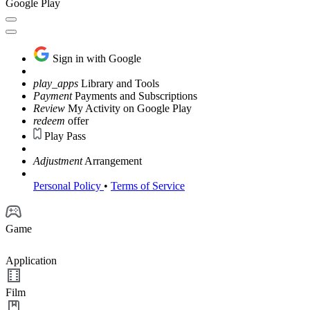
Google Play
Sign in with Google
play_apps
Library and Tools
Payment
Payments and Subscriptions
Review
My Activity on Google Play
redeem
offer
Play Pass
Adjustment
Arrangement
Personal Policy
•
Terms of Service
Game
Application
Film