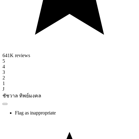
641K reviews
5
4
3
2
1
J
ชัชวาล ทิพย์มงคล
Flag as inappropriate