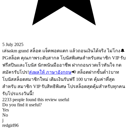
5 July 2025
เล่นskm grand สล็อต แจ็คพอตแตก แล้วถอนเงินได้จริง ไม่โกง🔔
PGสล็อต คุณภาพระดับสากล โบนัสพิเศษสำหรับสมาชิก VIP รับ
ฟรีสปินและโบนัส นักพนันมืออาชีพ ฝากถอนรวดเร็วทันใจ กด
สมัครรับโปร!
ส่งผลให้ ภาษาอังกฤษ
📢 สล็อตฝากขั้นต่ำ1บาท
โบนัสสล็อตสมาชิกใหม่ เติมเงินรับฟรี 100 บาท คุ้มค่าที่สุด
สำหรับ สมาชิก VIP รับสิทธิพิเศษ โปรสล็อตสุดคุ้มสำหรับทุกคน
รับโปรแรงวันนี้!
2233 people found this review useful
Do you find it useful?
Yes
No
j
redgirl96