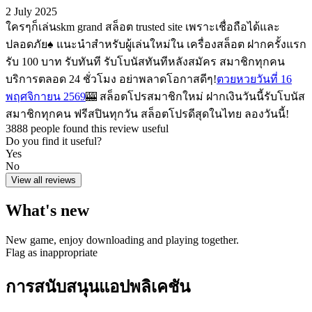
2 July 2025
ใครๆก็เล่นskm grand สล็อต trusted site เพราะเชื่อถือได้และ
ปลอดภัย♠️ แนะนำสำหรับผู้เล่นใหม่ใน เครื่องสล็อต ฝากครั้งแรก
รับ 100 บาท รับทันที รับโบนัสทันทีหลังสมัคร สมาชิกทุกคน
บริการตลอด 24 ชั่วโมง อย่าพลาดโอกาสดีๆ!
ตวยหวยวันที่ 16
พฤศจิกายน 2569
🎰 สล็อตโปรสมาชิกใหม่ ฝากเงินวันนี้รับโบนัส
สมาชิกทุกคน ฟรีสปินทุกวัน สล็อตโปรดีสุดในไทย ลองวันนี้!
3888 people found this review useful
Do you find it useful?
Yes
No
View all reviews
What's new
New game, enjoy downloading and playing together.
Flag as inappropriate
การสนับสนุนแอปพลิเคชัน