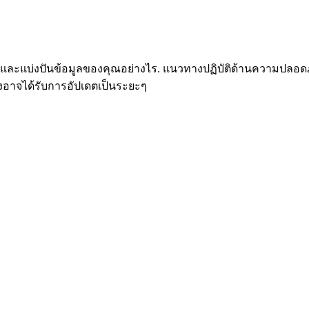
และแบ่งปันข้อมูลของคุณอย่างไร.
แนวทางปฏิบัติด้านความปลอดภั
่งอาจได้รับการอัปเดตเป็นระยะๆ