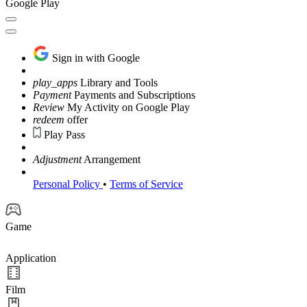
Google Play
Sign in with Google
play_apps
Library and Tools
Payment
Payments and Subscriptions
Review
My Activity on Google Play
redeem
offer
Play Pass
Adjustment
Arrangement
Personal Policy
•
Terms of Service
Game
Application
Film