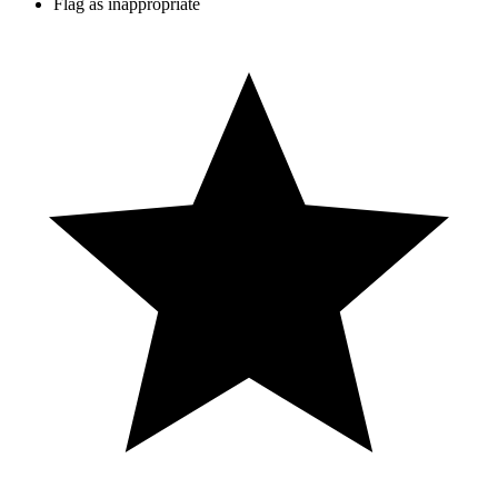
Flag as inappropriate