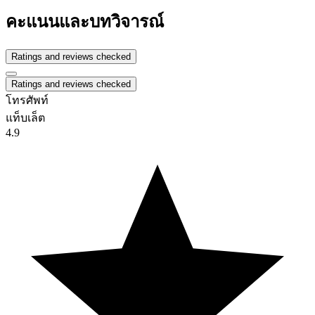
คะแนนและบทวิจารณ์
Ratings and reviews checked
Ratings and reviews checked
โทรศัพท์
แท็บเล็ต
4.9