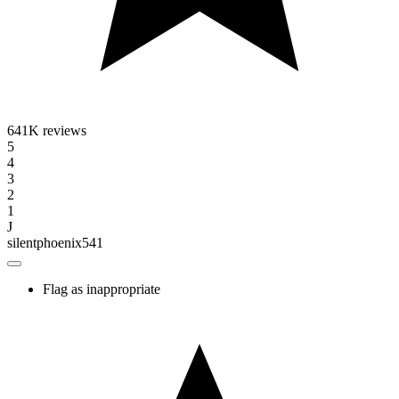
641K reviews
5
4
3
2
1
J
silentphoenix541
Flag as inappropriate