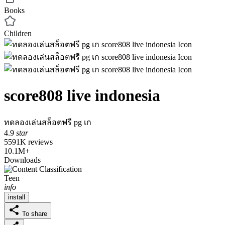
Books
Children
score808 live indonesia
ทดลองเล่นสล็อตฟรี pg เก
4.9
star
5591K reviews
10.1M+
Downloads
Teen
info
install
To share