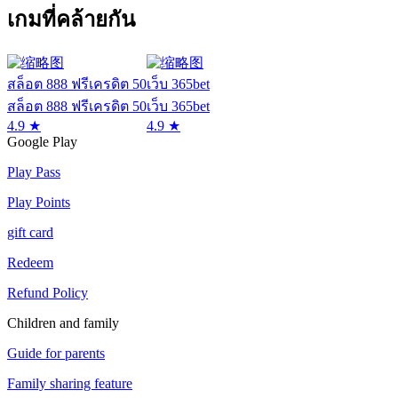
เกมที่คล้ายกัน
สล็อต 888 ฟรีเครดิต 50
เว็บ 365bet
สล็อต 888 ฟรีเครดิต 50
เว็บ 365bet
4.9 ★
4.9 ★
Google Play
Play Pass
Play Points
gift card
Redeem
Refund Policy
Children and family
Guide for parents
Family sharing feature