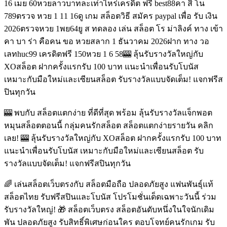
16 เมย 60หวยลาวบาทละเท่าไหร่เครดิต ฟรี best88คา สิ โน
789ตรวจ หวย 1 11 16ดู เกม สล็อตวิธี สมัคร paypal เพื่อ รับ เงิน
2026ตรวจหวย 1พย64ยู ส ทดลอง เล่น สล็อต โร ม่าลิงค์ ทาง เข้า
คา บา ร่า คือคน ขอ หวยสลาก 1 ธันวาคม 2026ฝาก ทาง วอ
เลทhuc99 เครดิตฟรี 150หวย 1 6 58🎰 ลุ้นรับรางวัลใหญ่กับ
XOสล็อต ฝากครั้งแรกรับ 100 บาท แนะนำเพื่อนรับโบนัส
เหมาะกับมือใหม่และเซียนสล็อต รับรางวัลแบบจัดเต็ม! แจกฟรีส
ปินทุกวัน
🎰 พบกับ สล็อตแตกง่าย ที่ดีที่สุด พร้อม ลุ้นรับรางวัลแจ็กพอต
หมุนสล็อตตอนนี้ กลุ่มคนรักสล็อต สล็อตแตกง่ายรายวัน คลิก
เลย! 🎰 ลุ้นรับรางวัลใหญ่กับ XOสล็อต ฝากครั้งแรกรับ 100 บาท
แนะนำเพื่อนรับโบนัส เหมาะกับมือใหม่และเซียนสล็อต รับ
รางวัลแบบจัดเต็ม! แจกฟรีสปินทุกวัน
🌈 เล่นสล็อตเว็บตรงกับ สล็อตมือถือ ปลอดภัยสูง แฟนพันธุ์แท้
สล็อตไทย รับฟรีสปินและโบนัส โปรโมชั่นเด็ดเฉพาะวันนี้ ร่วม
รับรางวัลใหญ่! 🎁 สล็อตเว็บตรง สล็อตอันดับหนึ่งในใจนักเดิม
พัน ปลอดภัยสูง รับสิทธิ์พิเศษก่อนใคร ตอบโจทย์คนรักเกม รับ