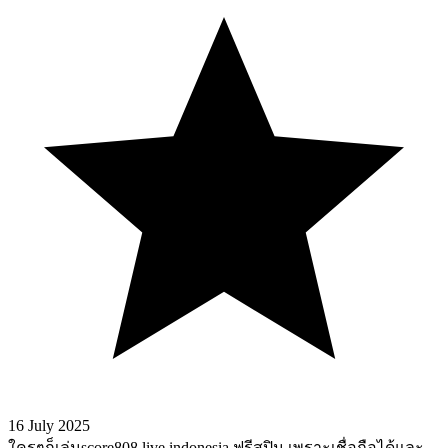
16 July 2025
ใครๆก็เล่นscore808 live indonesia ฟรีสปิน เพราะเชื่อถือได้และ