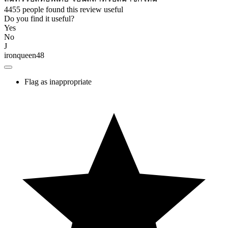
4455 people found this review useful
Do you find it useful?
Yes
No
J
ironqueen48
Flag as inappropriate