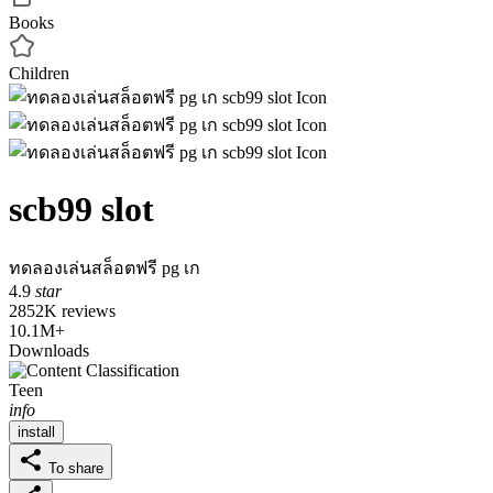
Books
Children
scb99 slot
ทดลองเล่นสล็อตฟรี pg เก
4.9
star
2852K reviews
10.1M+
Downloads
Teen
info
install
To share