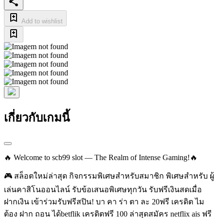
Add to wishlist
เกี่ยวกับเกมนี้
🔥 Welcome to scb99 slot — The Realm of Intense Gaming!🔥
🎮 สล็อตใหม่ล่าสุด กิจกรรมพิเศษสำหรับสมาชิก พิเศษสำหรับ ผู้
เล่นคาสิโนออนไลน์ รับข้อเสนอพิเศษทุกวัน รับฟรีเงินสดเมื่อ
ฝากเงิน เข้าร่วมรับฟรีสปิน! บา คา ร่า ตา ละ 20ฟรี เครดิต ไม
ต้อง ฝาก ถอน ได้betflik เครดิตฟรี 100 ล่าสุดสมัคร netflix ais ฟรี