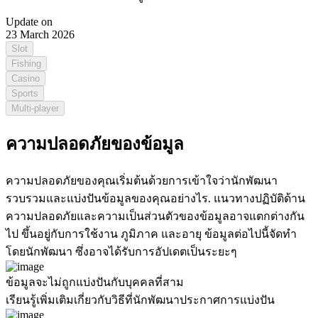
Update on
23 March 2026
Slot
Fishing
Casino
Sports
Multi-player
ความปลอดภัยของข้อมูล
ความปลอดภัยของคุณเริ่มต้นด้วยการเข้าใจว่านักพัฒนา
รวบรวมและแบ่งปันข้อมูลของคุณอย่างไร.
แนวทางปฏิบัติด้าน
ความปลอดภัยและความเป็นส่วนตัวของข้อมูลอาจแตกต่างกัน
ไป ขึ้นอยู่กับการใช้งาน ภูมิภาค และอายุ
ข้อมูลต่อไปนี้จัดทำ
โดยนักพัฒนา ซึ่งอาจได้รับการอัปเดตเป็นระยะๆ
ข้อมูลจะไม่ถูกแบ่งปันกับบุคคลที่สาม
เรียนรู้เพิ่มเติมเกี่ยวกับวิธีที่นักพัฒนาประกาศการแบ่งปัน