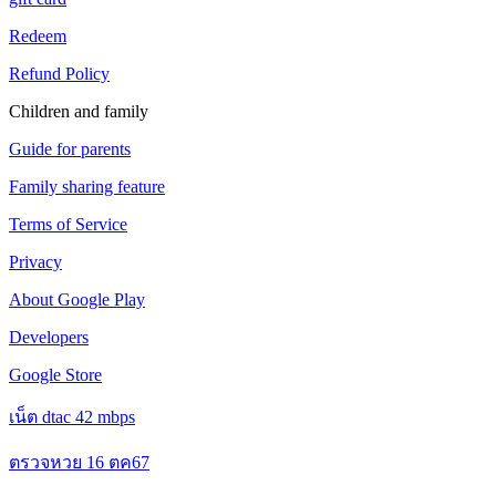
Redeem
Refund Policy
Children and family
Guide for parents
Family sharing feature
Terms of Service
Privacy
About Google Play
Developers
Google Store
เน็ต dtac 42 mbps
ตรวจหวย 16 ตค67