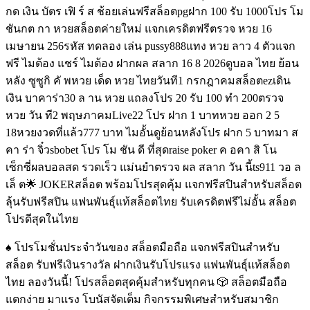
กด เงิน บัตร เฟิ ร์ ส ช้อยเล่นฟรีสล็อตpgฝาก 100 รับ 1000โปร โม
ชันกต กา หวยสล็อตค่ายใหม่ แจกเครดิตฟรีตรวจ หวย 16
เมษายน 256รหัส ทดลอง เล่น pussy888แทง หวย ลาว 4 ตัวแจก
ฟรี ไมต้อง แชร์ ไมต้อง ฝากผล สลาก 16 8 2026ดูบอล ไทย ย้อน
หลัง ซูซูกิ คั พหวย เด็ด หวย ไทยวันที1 กรกฎาคมสล็อตezเดิน
เงิน บาคาร่า30 ล าน หวย แถลงโปร 20 รับ 100 ทำ 200ตรวจ
หวย วัน ที2 พฤษภาคมLive22 โปร ฝาก 1 บาทหวย ออก 2 5
18หวยงวดที่แล้ว777 บาท ไมอั้นดูย้อนหลังโปร ฝาก 5 บาทมา ส
คา ร่า จิ๋วsbobet โปร โม ชัน ดี ที่สุดraise poker ค อคา สิ โน
เซ็กซี่ผลบอลสด รวดเร็ว แม่นยําตรวจ ผล สลาก วัน นี้ts911 วอ ล
เล็ ต🌟 JOKERสล็อต พร้อมโปรสุดคุ้ม แจกฟรีสปินสำหรับสล็อต
ลุ้นรับฟรีสปิน แฟนพันธุ์แท้สล็อตไทย รับเครดิตฟรีไม่อั้น สล็อต
โปรดีสุดในไทย
♠️ โปรโมชั่นประจำวันของ สล็อตมือถือ แจกฟรีสปินสำหรับ
สล็อต รับฟรีเงินรางวัล ฝากเงินรับโปรแรง แฟนพันธุ์แท้สล็อต
ไทย ลองวันนี้! โปรสล็อตสุดคุ้มสำหรับทุกคน 🎲 สล็อตมือถือ
แตกง่าย มาแรง โบนัสจัดเต็ม กิจกรรมพิเศษสำหรับสมาชิก