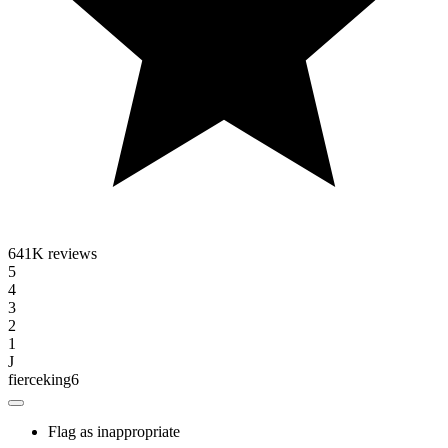
641K reviews
5
4
3
2
1
J
fierceking6
Flag as inappropriate