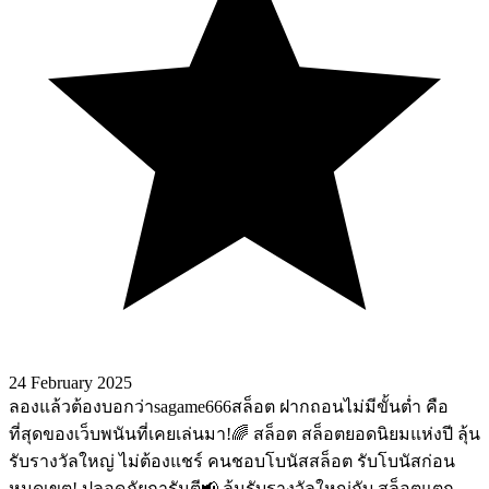
24 February 2025
ลองแล้วต้องบอกว่าsagame666สล็อต ฝากถอนไม่มีขั้นต่ำ คือ
ที่สุดของเว็บพนันที่เคยเล่นมา!🌈 สล็อต สล็อตยอดนิยมแห่งปี ลุ้น
รับรางวัลใหญ่ ไม่ต้องแชร์ คนชอบโบนัสสล็อต รับโบนัสก่อน
หมดเขต! ปลอดภัยการันตี📢 ลุ้นรับรางวัลใหญ่กับ สล็อตแตก