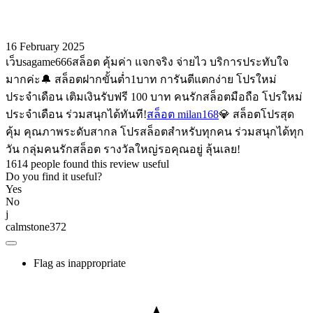
16 February 2025
เว็บsagame666สล็อต คุ้มค่า แจกจริง จ่ายไว บริการประทับใจ
มากค่ะ🔔 สล็อตฝากขั้นต่ำ1บาท การันตีแตกง่าย โปรใหม่
ประจำเดือน เติมเงินรับฟรี 100 บาท คนรักสล็อตมือถือ โปรใหม่
ประจำเดือน ร่วมสนุกได้ทันที!
สล็อต milan168
💎 สล็อตโปรสุด
คุ้ม คุณภาพระดับสากล โปรสล็อตสำหรับทุกคน ร่วมสนุกได้ทุก
วัน กลุ่มคนรักสล็อต รางวัลใหญ่รอคุณอยู่ ลุ้นเลย!
1614 people found this review useful
Do you find it useful?
Yes
No
j
calmstone372
Flag as inappropriate