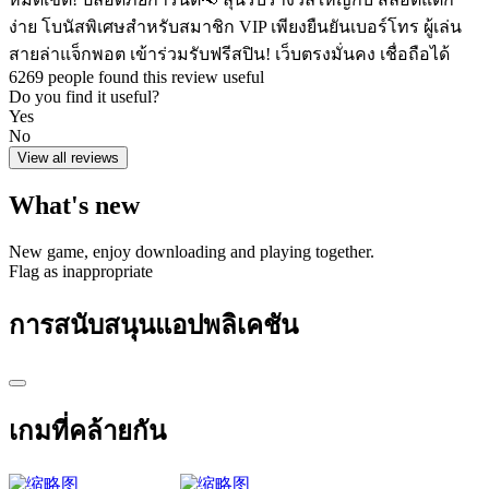
ง่าย โบนัสพิเศษสำหรับสมาชิก VIP เพียงยืนยันเบอร์โทร ผู้เล่น
สายล่าแจ็กพอต เข้าร่วมรับฟรีสปิน! เว็บตรงมั่นคง เชื่อถือได้
6269 people found this review useful
Do you find it useful?
Yes
No
View all reviews
What's new
New game, enjoy downloading and playing together.
Flag as inappropriate
การสนับสนุนแอปพลิเคชัน
เกมที่คล้ายกัน