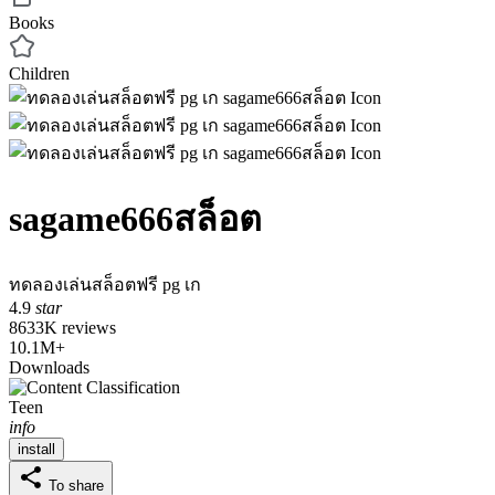
Books
Children
sagame666สล็อต
ทดลองเล่นสล็อตฟรี pg เก
4.9
star
8633K reviews
10.1M+
Downloads
Teen
info
install
To share