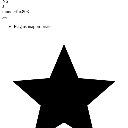
No
J
thunderfox803
Flag as inappropriate