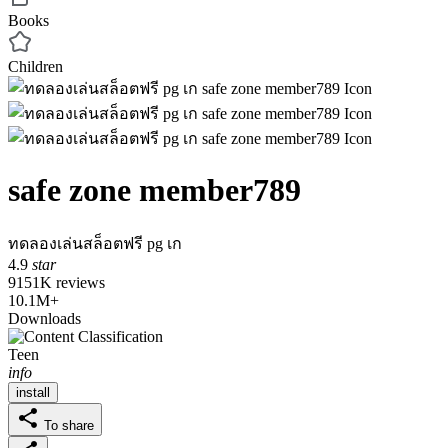
Books
Children
safe zone member789
ทดลองเล่นสล็อตฟรี pg เก
4.9
star
9151K reviews
10.1M+
Downloads
Teen
info
install
To share