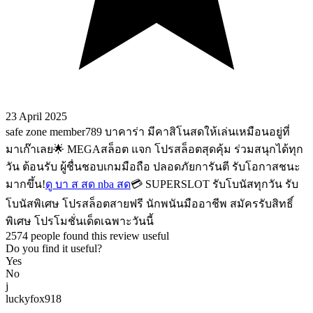
23 April 2025
safe zone member789 บาคาร่า มีคาสิโนสดให้เล่นเหมือนอยู่ที่
มาเก๊าเลย🌟 MEGAสล็อต แจก โปรสล็อตสุดคุ้ม ร่วมสนุกได้ทุก
วัน ต้อนรับ ผู้ชื่นชอบเกมมือถือ ปลอดภัยการันตี รับโอกาสชนะ
มากขึ้น!
ดู บา ส สด nba สด
💳 SUPERSLOT รับโบนัสทุกวัน รับ
โบนัสพิเศษ โปรสล็อตสายฟรี นักพนันมืออาชีพ สมัครรับสิทธิ์
พิเศษ โปรโมชั่นเด็ดเฉพาะวันนี้
2574 people found this review useful
Do you find it useful?
Yes
No
j
luckyfox918