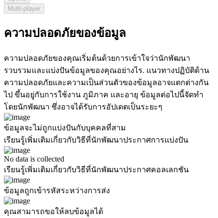
Multi-player
ความปลอดภัยของข้อมูล
ความปลอดภัยของคุณเริ่มต้นด้วยการเข้าใจว่านักพัฒนา
รวบรวมและแบ่งปันข้อมูลของคุณอย่างไร.
แนวทางปฏิบัติด้าน
ความปลอดภัยและความเป็นส่วนตัวของข้อมูลอาจแตกต่างกัน
ไป ขึ้นอยู่กับการใช้งาน ภูมิภาค และอายุ
ข้อมูลต่อไปนี้จัดทำ
โดยนักพัฒนา ซึ่งอาจได้รับการอัปเดตเป็นระยะๆ
ข้อมูลจะไม่ถูกแบ่งปันกับบุคคลที่สาม
เรียนรู้เพิ่มเติมเกี่ยวกับวิธีที่นักพัฒนาประกาศการแบ่งปัน
No data is collected
เรียนรู้เพิ่มเติมเกี่ยวกับวิธีที่นักพัฒนาประกาศคอลเลกชัน
ข้อมูลถูกเข้ารหัสระหว่างการส่ง
คุณสามารถขอให้ลบข้อมูลได้