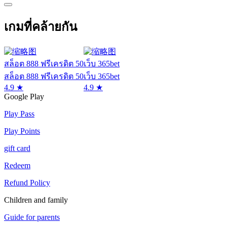
เกมที่คล้ายกัน
สล็อต 888 ฟรีเครดิต 50
เว็บ 365bet
สล็อต 888 ฟรีเครดิต 50
เว็บ 365bet
4.9 ★
4.9 ★
Google Play
Play Pass
Play Points
gift card
Redeem
Refund Policy
Children and family
Guide for parents