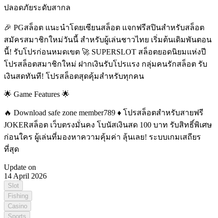
ปลอดภัยระดับสากล
🎉 PGสล็อต แนะนำโดยเซียนสล็อต แจกฟรีสปินสำหรับสล็อต
สมัครสมาชิกใหม่วันนี้ สำหรับผู้เล่นชาวไทย เริ่มต้นเดิมพันตอน
นี้! รับโปรก่อนหมดเขต 🚀 SUPERSLOT สล็อตยอดนิยมแห่งปี
โปรสล็อตสมาชิกใหม่ ฝากเงินรับโปรแรง กลุ่มคนรักสล็อต รับ
เงินสดทันที! โปรสล็อตสุดคุ้มสำหรับทุกคน
🌟 Game Features 🌟
🔥 Download safe zone member789 ♦️ โปรสล็อตสำหรับสายฟรี
JOKERสล็อต เว็บตรงมั่นคง โบนัสเงินสด 100 บาท รับสิทธิ์พิเศษ
ก่อนใคร ผู้เล่นที่มองหาความคุ้มค่า ลุ้นเลย! ระบบเกมเสถียร
ที่สุด
Update on
14 April 2026
Slot
Fishing
Casino
Sports