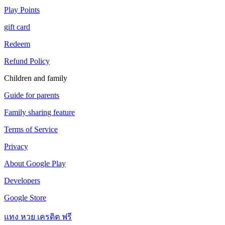
Play Points
gift card
Redeem
Refund Policy
Children and family
Guide for parents
Family sharing feature
Terms of Service
Privacy
About Google Play
Developers
Google Store
แทง หวย เครดิต ฟรี