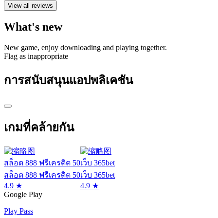
View all reviews
What's new
New game, enjoy downloading and playing together.
Flag as inappropriate
การสนับสนุนแอปพลิเคชัน
เกมที่คล้ายกัน
สล็อต 888 ฟรีเครดิต 50
เว็บ 365bet
สล็อต 888 ฟรีเครดิต 50
เว็บ 365bet
4.9 ★
4.9 ★
Google Play
Play Pass