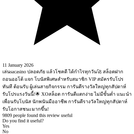
11 January 2026
เล่นsacasino ปลอดภัย แล้วโชคดี ได้กำไรทุกวัน🚀 สล็อตฝาก
ถอนออโต้ แจก โบนัสพิเศษสำหรับสมาชิก VIP สมัครรับโปร
ทันที ต้อนรับ ผู้เล่นสายกิจกรรม การันตีรางวัลใหญ่ทุกสัปดาห์
รับโปรแรงวันนี้!🌟 XOสล็อต การันตีแตกง่าย ไม่มีขั้นต่ำ แนะนำ
เพื่อนรับโบนัส นักพนันมืออาชีพ การันตีรางวัลใหญ่ทุกสัปดาห์
รับโอกาสชนะมากขึ้น!
9809 people found this review useful
Do you find it useful?
Yes
No