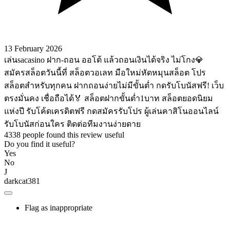
13 February 2026
เล่นsacasino ฝาก-ถอน ออโต้ แล้วถอนเงินได้จริง ไม่โกง💎
สมัครสล็อตวันนี้ที่ สล็อตวอเลท มือใหม่หัดหมุนสล็อต โปร
สล็อตสำหรับทุกคน ฝากถอนง่ายไม่มีขั้นต่ำ กดรับโบนัสฟรี! เว็บ
ตรงมั่นคง เชื่อถือได้🏅 สล็อตฝากขั้นต่ำ1บาท สล็อตยอดนิยม
แห่งปี รับโค้ดเครดิตฟรี กดสมัครรับโปร ผู้เล่นคาสิโนออนไลน์
รับโบนัสก่อนใคร ติดต่อทีมงานง่ายดาย
4338 people found this review useful
Do you find it useful?
Yes
No
J
darkcat381
Flag as inappropriate