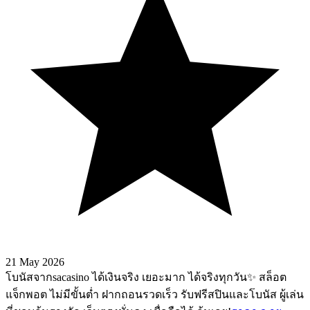
21 May 2026
โบนัสจากsacasino ได้เงินจริง เยอะมาก ได้จริงทุกวัน✨ สล็อต
แจ็กพอต ไม่มีขั้นต่ำ ฝากถอนรวดเร็ว รับฟรีสปินและโบนัส ผู้เล่น