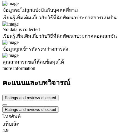
ข้อมูลจะไม่ถูกแบ่งปันกับบุคคลที่สาม
เรียนรู้เพิ่มเติมเกี่ยวกับวิธีที่นักพัฒนาประกาศการแบ่งปัน
No data is collected
เรียนรู้เพิ่มเติมเกี่ยวกับวิธีที่นักพัฒนาประกาศคอลเลกชัน
ข้อมูลถูกเข้ารหัสระหว่างการส่ง
คุณสามารถขอให้ลบข้อมูลได้
more information
คะแนนและบทวิจารณ์
Ratings and reviews checked
Ratings and reviews checked
โทรศัพท์
แท็บเล็ต
4.9