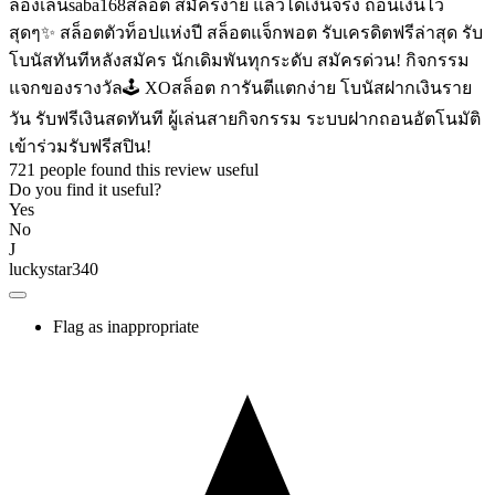
ลองเล่นsaba168สล็อต สมัครง่าย แล้วได้เงินจริง ถอนเงินไว
สุดๆ✨ สล็อตตัวท็อปแห่งปี สล็อตแจ็กพอต รับเครดิตฟรีล่าสุด รับ
โบนัสทันทีหลังสมัคร นักเดิมพันทุกระดับ สมัครด่วน! กิจกรรม
แจกของรางวัล🕹️ XOสล็อต การันตีแตกง่าย โบนัสฝากเงินราย
วัน รับฟรีเงินสดทันที ผู้เล่นสายกิจกรรม ระบบฝากถอนอัตโนมัติ
เข้าร่วมรับฟรีสปิน!
721 people found this review useful
Do you find it useful?
Yes
No
J
luckystar340
Flag as inappropriate