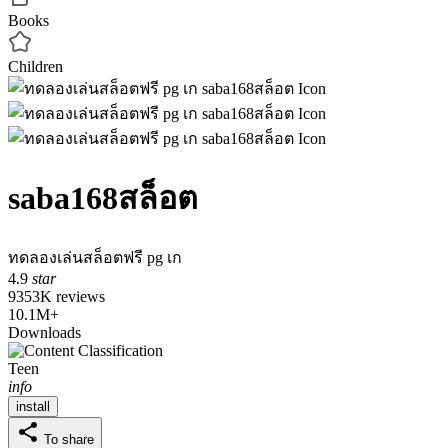
Books
Children
saba168สล็อต
ทดลองเล่นสล็อตฟรี pg เก
4.9
star
9353K reviews
10.1M+
Downloads
Teen
info
install
To share