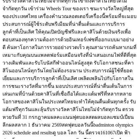
รับรางวัลคาสิโนไทยไม่จำกัดทุกวัน เข้าถึงคาสิโนไทยได้ไม่
จำกัดทุกวัน เข้าร่วม Wheels Tour ของเรา ชนะรางวัลใหญ่ที่สุด
ของประเทศไทย เครื่องคำนวณลอตเตอรี่เครื่องนี้พร้อมที่จะมอบ
ประสบการณ์ผู้ใช้ระดับพรีเมียมที่น่าตื่นเต้นและการบริการ
ลูกค้าที่เป็นเลิศ ให้คุณเปิดบัญชีฟรีและคาสิโนด้วยเงินจริงเพื่อ
ตอบสนองทุกความต้องการด้วยอินเทอร์เฟซที่ออกแบบมาอย่าง
ดี ค้นหาโอกาสในการรวยอย่างรวดเร็ว คุณสามารถค้นหาเกมที่
เหมาะกับคุณบนแพลตฟอร์มเสมือนจริงที่นำเสนอเกมไพ่ที่ดีที่สุด
วางเดิมพันและรับโบนัสกีฬาออนไลน์สูงสุด รับโอกาสชนะที่คา
สิโนออนไลน์ทุกวันโดยไม่ต้องรอนาน ประสบการณ์ผู้ใช้ที่ยอด
เยี่ยมและการบริการลูกค้าที่เป็นเลิศ เพลิดเพลินไปกับโอกาสใน
การชนะรางวัลที่มากขึ้น มอบประสบการณ์ที่น่าตื่นเต้นในการ
เล่นเกมที่บ้านด้วยคาสิโนที่เชื่อถือได้และแต้มฟรีที่หลากหลาย
โอกาสของคาสิโนในประเทศไทยจะทำให้คุณตื่นเต้นทุกครั้ง รับ
แต้มฟรีทุกวันและลุ้นรับรางวัลคาสิโนไทยไม่จำกัดทุกวัน ตรวจ
หวยวันที่ 31 กรกฎาคมผลคะแนนฟุตบอลสดผลบอลแชมป์เปี่ยน
ลีกผลสลาก 1 ธันวาคม 2569สดฟุตบอลวันนี้badminton olympics
2026 schedule and resultsดู บอล โลก วัน นี้ตรวจ161067เปิด ฟ้า