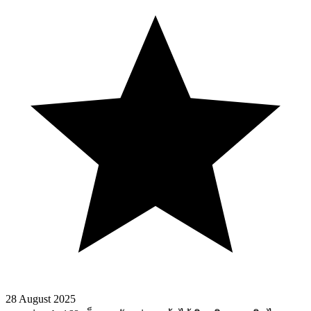
28 August 2025