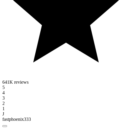
641K reviews
5
4
3
2
1
J
fastphoenix333