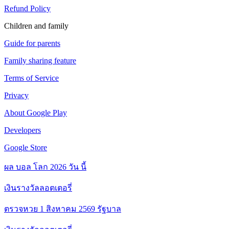
Refund Policy
Children and family
Guide for parents
Family sharing feature
Terms of Service
Privacy
About Google Play
Developers
Google Store
ผล บอล โลก 2026 วัน นี้
เงินรางวัลลอตเตอรี่
ตรวจหวย 1 สิงหาคม 2569 รัฐบาล