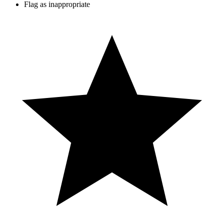
Flag as inappropriate