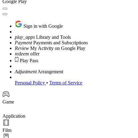
Google Play
Sign in with Google
play_apps
Library and Tools
Payment
Payments and Subscriptions
Review
My Activity on Google Play
redeem
offer
Play Pass
Adjustment
Arrangement
Personal Policy
•
Terms of Service
Game
Application
Film