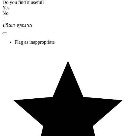
Do you find it useful?
Yes
No
j
ปวีณา สุขมาก
Flag as inappropriate