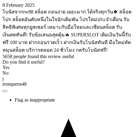
8 February 2025
โบนัสจากrw88 สล็อต ถอนง่าย เยอะมาก ได้จริงทุกวัน🍀 สล็อต
โปร สล็อตอันดับหนึ่งในใจนักเดิมพัน โปรใหม่ประจำเดือน รับ
สิทธิพิเศษทุกยูสเซอร์ เหมาะกับมือใหม่และเซียนสล็อต รับ
เงินสดทันที! รับข้อเสนอสุดคุ้ม🔥 SUPERSLOT เติมเงินวันนี้รับ
ฟรี 100 บาท ฝากถอนรวดเร็ว ฝากเงินรับโบนัสทันที มือใหม่หัด
หมุนสล็อต บริการตลอด 24 ชั่วโมง กดรับโบนัสฟรี!
5658 people found this review useful
Do you find it useful?
Yes
No
j
ironqueen48
Flag as inappropriate