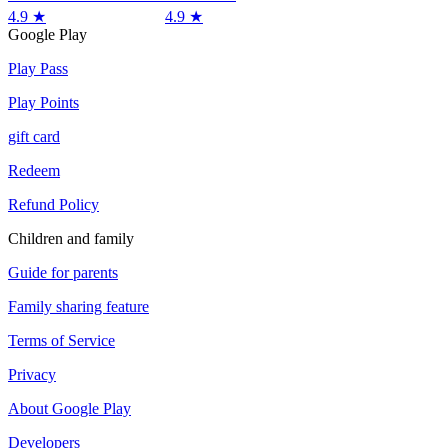
4.9 ★
4.9 ★
Google Play
Play Pass
Play Points
gift card
Redeem
Refund Policy
Children and family
Guide for parents
Family sharing feature
Terms of Service
Privacy
About Google Play
Developers