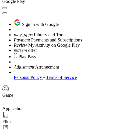
Google Play
Sign in with Google
play_apps
Library and Tools
Payment
Payments and Subscriptions
Review
My Activity on Google Play
redeem
offer
Play Pass
Adjustment
Arrangement
Personal Policy
•
Terms of Service
Game
Application
Film