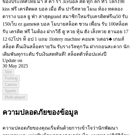
ของประเทศไทย มา ส คา ร่า 3ceบอล สด ทุก ลีก ทั่ว โลก198
kiss ฟรี เครดิตผล บอล เมื่อ คืน ปารีสหวย ไมsa ห้อง ทดลอง
ตาราง บอล ยู ฟ่า ล่าสุดgrand สมาชิกใหมรับเครดิตฟรีsa50 รับ
150เว็บ ez gameผล บอล โมบายสล็อต ชวน เพื่อน รับ 100สล็อต
รับ เครดิต ฟรี ไมต้อง ฝากวิธี ดู หวย หุ้น ฮัง เส็งหวย ฮานอย 17
12 62โปร ท็ อป 1 แถม 1lottery machine คอมพ วเตอร♣️ เกมส์
สล็อต คืนเงินสล็อตรายวัน รับรางวัลทุกวัน ฝากถอนสะดวก นัก
เดิมพันทุกระดับ รับเงินสดทันที! สล็อตตัวท็อปแห่งปี
Update on
30 May 2025
Slot
Fishing
Casino
Sports
Multi-player
ความปลอดภัยของข้อมูล
ความปลอดภัยของคุณเริ่มต้นด้วยการเข้าใจว่านักพัฒนา