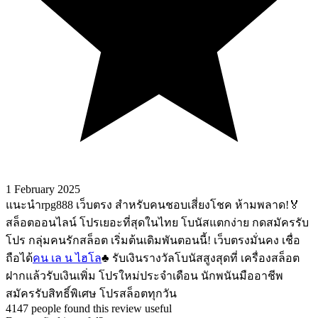
1 February 2025
แนะนำrpg888 เว็บตรง สำหรับคนชอบเสี่ยงโชค ห้ามพลาด!🏅
สล็อตออนไลน์ โปรเยอะที่สุดในไทย โบนัสแตกง่าย กดสมัครรับ
โปร กลุ่มคนรักสล็อต เริ่มต้นเดิมพันตอนนี้! เว็บตรงมั่นคง เชื่อ
ถือได้
คน เล น ไฮโล
♣️ รับเงินรางวัลโบนัสสูงสุดที่ เครื่องสล็อต
ฝากแล้วรับเงินเพิ่ม โปรใหม่ประจำเดือน นักพนันมืออาชีพ
สมัครรับสิทธิ์พิเศษ โปรสล็อตทุกวัน
4147 people found this review useful