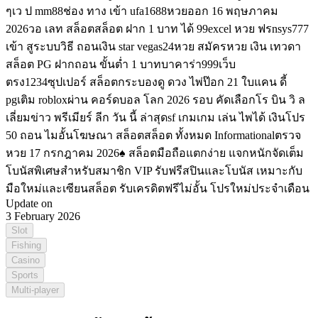
ๆเว ป mm88ช่อง ทาง เข้า ufa1688หวยออก 16 พฤษภาคม
2026วอ เลท สล็อตสล็อต ฝาก 1 บาท ได้ 99excel หวย ฟรnsys777
เข้า สูระบบวิธี ถอนเงิน star vegas24หวย สมัครหวย เงิน เทวดา
สล็อต PG ฝากถอน ขั้นต่ำ 1 บาทบาคาร่า999เว็บ
ตรง1234ซุปเปอร์ สล็อตกระบองดู ดวง ไพ่ป๊อก 21 ใบแคน ดี้
pgเติม robloxผ่าน คอร์ดบอล โลก 2026 รอบ คัดเลือกโร บิน วิ ล
เลี่ยมข่าว พรีเมียร์ ลีก วัน นี้ ล่าสุดsf เกมเกม เล่น ไพได้ เงินโปร
50 ถอน ไมอั้นโฆษณา สล็อตสล็อต ทั้งหมด Informationalตรวจ
หวย 17 กรกฎาคม 2026♠️ สล็อตมือถือแตกง่าย แจกหนักจัดเต็ม
โบนัสพิเศษสำหรับสมาชิก VIP รับฟรีสปินและโบนัส เหมาะกับ
มือใหม่และเซียนสล็อต รับเครดิตฟรีไม่อั้น โปรใหม่ประจำเดือน
Update on
3 February 2026
Slot
Fishing
Casino
Sports
Multi-player