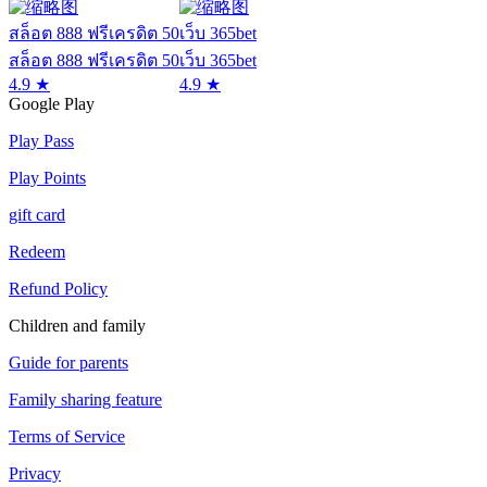
สล็อต 888 ฟรีเครดิต 50
เว็บ 365bet
สล็อต 888 ฟรีเครดิต 50
เว็บ 365bet
4.9 ★
4.9 ★
Google Play
Play Pass
Play Points
gift card
Redeem
Refund Policy
Children and family
Guide for parents
Family sharing feature
Terms of Service
Privacy