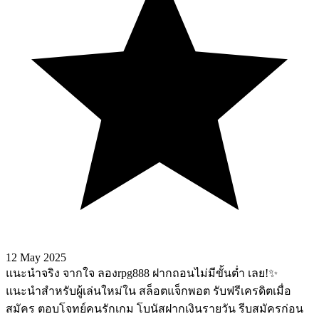
12 May 2025
แนะนำจริง จากใจ ลองrpg888 ฝากถอนไม่มีขั้นต่ำ เลย!✨
แนะนำสำหรับผู้เล่นใหม่ใน สล็อตแจ็กพอต รับฟรีเครดิตเมื่อ
สมัคร ตอบโจทย์คนรักเกม โบนัสฝากเงินรายวัน รีบสมัครก่อน