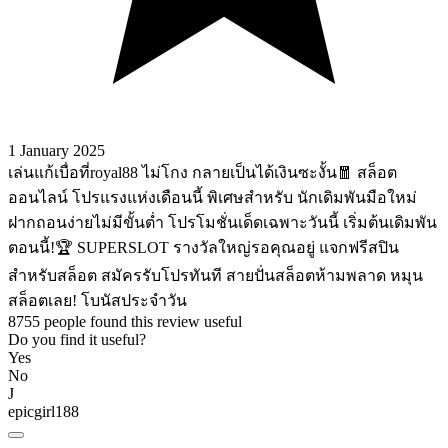
1 January 2025
เล่นแก้เบื่อที่royal88 ไม่โกง กลายเป็นได้เงินซะงั้น🧧 สล็อต
ออนไลน์ โปรแรงแห่งเดือนนี้ พิเศษสำหรับ นักเดิมพันมือใหม่
ฝากถอนง่ายไม่มีขั้นต่ำ โปรโมชั่นเด็ดเฉพาะวันนี้ เริ่มต้นเดิมพัน
ตอนนี้!🏆 SUPERSLOT รางวัลใหญ่รอคุณอยู่ แจกฟรีสปิน
สำหรับสล็อต สมัครรับโปรทันที สายปั่นสล็อตห้ามพลาด หมุน
สล็อตเลย! โบนัสประจำวัน
8755 people found this review useful
Do you find it useful?
Yes
No
J
epicgirl188