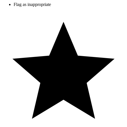
Flag as inappropriate