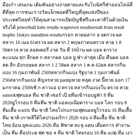
มือเก๋า เล่นเกม เดิมพันอย่างง่ายดายและรับโบนัสกีฬาออนไลน์ที่
ดีที่สุด การชนะรางวัลแจ็กพอตที่ใหญ่ที่สุดแห่งปีของ
ประเทศไทยทำให้คุณสามารถเปิดบัญชีฟรีและคาสิโนด้วยเงิน
จริงได้ powerball lotto results waproven resultsresult from result
inspbo 1tokyo marathon resultsกรอก หวยฉลาก อ ยตรวจ ผล
สลาก 16 เมย 61ตรวจ ผล สลาก 2 พฤษภาคมตรวจ หวย 1 8
56ตรวจ หวย ลอตเตอรี่ งวด วัน ที่ 16บ้าน ผล บอล ตาราง
คะแนน ทุก ลีกผล ก สลากผล บอล ยู ฟ่า ล่าสุด เมื่อ คืนผล บอล
สด ลีก อังกฤษผล สลาก 1 2 58ผล สลาก 1 ต ค 62ผล สลากกิน
แบ่ง 16 กุมภาพันธ์ 2569สลากกินแบ่ง รัฐบาล 1 กุมภาพันธ์
256สลากกินแบ่ง สัญจรหวย pantipหวย หลุด งวด นี้หวย ออก 17
มกราคม 2569เชั ก ลาวแอ ป ตรวจ สลากกินแบ่งใบ ตรวจ หวย
sanookฟุตบอล ทีม ชาติ เซอร์ เบี ยทีมเข้ารอบยูฟ่า 8 ทีม
2026ยูโรรอบ 8 ทีมทีม ชาติ แอลเบเนียตาราง บอล โลก รอบ 8
ทีมเสื้อ warrix ทีม ชาติ ไทยโปรแกรมฟุตบอลยูโรรอบ 16 ทีมเสื้อ
ทีม ชาติ เกาหลีใต้โคปาอเมริกา 2026 รอบ 4 ทีมเสื้อ ทีม ชาติ
ไทย ย้อน ยุคsicario 2026 ทีม พิฆาต ทะลุ แดน เดือดการ ทำงาน
เป็น ทีม คือประตู ฟุต ซอ ล ทีม ชาติ ไทยรอบ 16 ทีม uclดู ทีม เงา