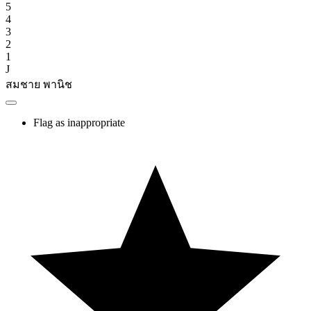
5
4
3
2
1
J
สมชาย พานิช
Flag as inappropriate