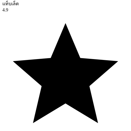
แท็บเล็ต
4.9