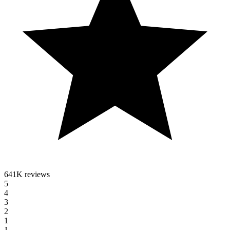
641K reviews
5
4
3
2
1
J