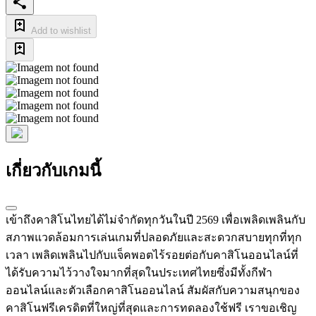
Add to wishlist
เกี่ยวกับเกมนี้
เข้าถึงคาสิโนไทยได้ไม่จำกัดทุกวันในปี 2569 เพื่อเพลิดเพลินกับ
สภาพแวดล้อมการเล่นเกมที่ปลอดภัยและสะดวกสบายทุกที่ทุก
เวลา เพลิดเพลินไปกับแจ็คพอตไร้รอยต่อกับคาสิโนออนไลน์ที่
ได้รับความไว้วางใจมากที่สุดในประเทศไทยซึ่งมีทั้งกีฬา
ออนไลน์และตัวเลือกคาสิโนออนไลน์ สัมผัสกับความสนุกของ
คาสิโนฟรีเครดิตที่ใหญ่ที่สุดและการทดลองใช้ฟรี เราขอเชิญ