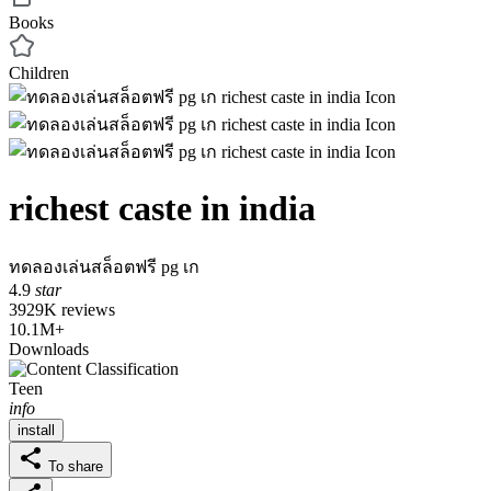
Books
Children
richest caste in india
ทดลองเล่นสล็อตฟรี pg เก
4.9
star
3929K reviews
10.1M+
Downloads
Teen
info
install
To share