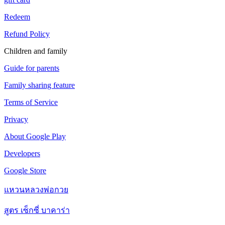
Redeem
Refund Policy
Children and family
Guide for parents
Family sharing feature
Terms of Service
Privacy
About Google Play
Developers
Google Store
แหวนหลวงพ่อกวย
สูตร เซ็กซี่ บาคาร่า