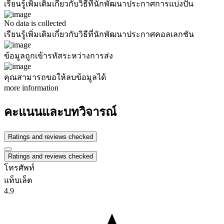
เรียนรู้เพิ่มเติมเกี่ยวกับวิธีที่นักพัฒนาประกาศการแบ่งปัน
No data is collected
เรียนรู้เพิ่มเติมเกี่ยวกับวิธีที่นักพัฒนาประกาศคอลเลกชัน
ข้อมูลถูกเข้ารหัสระหว่างการส่ง
คุณสามารถขอให้ลบข้อมูลได้
more information
คะแนนและบทวิจารณ์
Ratings and reviews checked
Ratings and reviews checked
โทรศัพท์
แท็บเล็ต
4.9