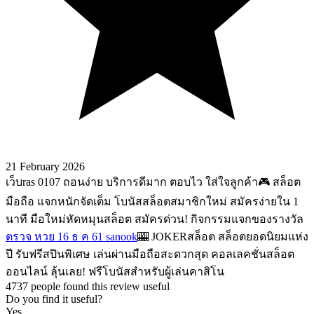
21 February 2026
เว็บras 0107 ถอนง่าย บริการดีมาก ตอบไว ใส่ใจลูกค้า🎮 สล็อต
มือถือ แจกหนักจัดเต็ม โบนัสสล็อตสมาชิกใหม่ สมัครง่ายใน 1
นาที มือใหม่หัดหมุนสล็อต สมัครด่วน! กิจกรรมแจกของรางวัล
ตรวจ หวย 16 ธ ค 61 sanook
🎰 JOKERสล็อต สล็อตยอดนิยมแห่ง
ปี รับฟรีสปินพิเศษ เล่นผ่านมือถือสะดวกสุด คอลเลคชั่นสล็อต
ออนไลน์ ลุ้นเลย! ฟรีโบนัสสำหรับผู้เล่นคาสิโน
4737 people found this review useful
Do you find it useful?
Yes