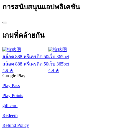
การสนับสนุนแอปพลิเคชัน
เกมที่คล้ายกัน
สล็อต 888 ฟรีเครดิต 50
เว็บ 365bet
สล็อต 888 ฟรีเครดิต 50
เว็บ 365bet
4.9 ★
4.9 ★
Google Play
Play Pass
Play Points
gift card
Redeem
Refund Policy