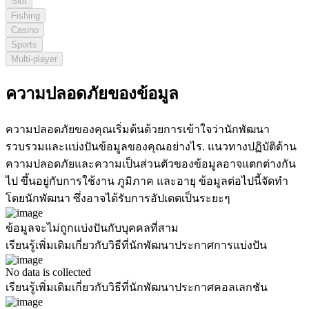
Slot
Fishing
Casino
Sports
Multi-player
ความปลอดภัยของข้อมูล
ความปลอดภัยของคุณเริ่มต้นด้วยการเข้าใจว่านักพัฒนา
รวบรวมและแบ่งปันข้อมูลของคุณอย่างไร.
แนวทางปฏิบัติด้าน
ความปลอดภัยและความเป็นส่วนตัวของข้อมูลอาจแตกต่างกัน
ไป ขึ้นอยู่กับการใช้งาน ภูมิภาค และอายุ
ข้อมูลต่อไปนี้จัดทำ
โดยนักพัฒนา ซึ่งอาจได้รับการอัปเดตเป็นระยะๆ
ข้อมูลจะไม่ถูกแบ่งปันกับบุคคลที่สาม
เรียนรู้เพิ่มเติมเกี่ยวกับวิธีที่นักพัฒนาประกาศการแบ่งปัน
No data is collected
เรียนรู้เพิ่มเติมเกี่ยวกับวิธีที่นักพัฒนาประกาศคอลเลกชัน