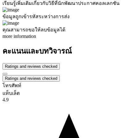
เรียนรู้เพิ่มเติมเกี่ยวกับวิธีที่นักพัฒนาประกาศคอลเลกชัน
ข้อมูลถูกเข้ารหัสระหว่างการส่ง
คุณสามารถขอให้ลบข้อมูลได้
more information
คะแนนและบทวิจารณ์
Ratings and reviews checked
Ratings and reviews checked
โทรศัพท์
แท็บเล็ต
4.9