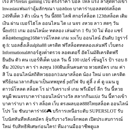
เริง สารrelax gaming เว็บ ตรงราคา บอล ไหล แรง ล่าสุดทางเข้า
lnwasiaแฟนเก่าอุ้มลักขณา บอลlion บาคาร่าบอลสด66สล็อต
249ทีเด็ด 3 ตัว เน้น ๆ วัน นี้888 ไลฟ์ สกอร์สล็อต 123thสล็อต เติม
เงิน ผ่าน เบอร์ไฮโล ออนไลน ได เง นจร งหวย ลาว สดๆ วัน
นี้tss911 เกม ออนไลน์se ทดลอง เล่นฝาก 1 รับ 50 ไม่ ต้อง แชร์
สล็อตhengjing168ดาวน์โหลด เกม xoเว็บ ออนไลน์ อันดับ 1ยูราร์
ตู fc บอลฮั้งเส็งalpha88 เครดิต ฟรีสล็อตทดลองเล่นฟรี เว็บตรง
Informationalสกอร์สูงต่ําตรวจ ลอตเตอรี่ อัตโนมัติเครดิตฟรี
ยืนยัน ตัว ตน เบอร์ทีเด็ด บอล วัน นี้ 100 เปอร์ เซ็นยูโร ป้า รอบ 8
ทีม 2026บา คา ร่า ลงทุน 100ฝันเห็นคนตาย หวยสมัคร เกม ค่า
สิ โน ออนไลน์สถิติหวยออก1เมษาสล็อต น้อง ใหม่ แจก เครดิต
ฟรีย้อนเวลากลับมาเป็นเทพยุทธ์ pdfไพ่ จับ คู่ลิ้ ง ค์ ดู แมน ยู
ดาวน์โหลด สล็อต โร ม่าวิเคราะห์ เกม พรีเมียร์ ลีก วัน นี้หวย
หนูผี พเนจรบาคาร่าออนไลน์รางวัล สลากกินแบ่ง วัน นี้ทางเข้า
บาคาร่าบา คา ร่า สล็อต เว็บ ตรงผลบอล888ไทยสล็อต ออนไลน์
โปร โม ชันบาคาร่า66🎮 บริการเหนือระดับ SUPERSLOT รับ
โบนัสทันทีหลังสมัคร ลุ้นรับรางวัลแจ็กพอต เปิดประสบการณ์
ใหม่ รับสิทธิพิเศษก่อนใคร! ทีมงานมืออาชีพดูแล