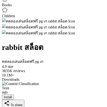
Books
Children
rabbit สล็อต
ทดลองเล่นสล็อตฟรี pg เก
4.9
star
3835K reviews
10.1M+
Downloads
Teen
info
install
To share