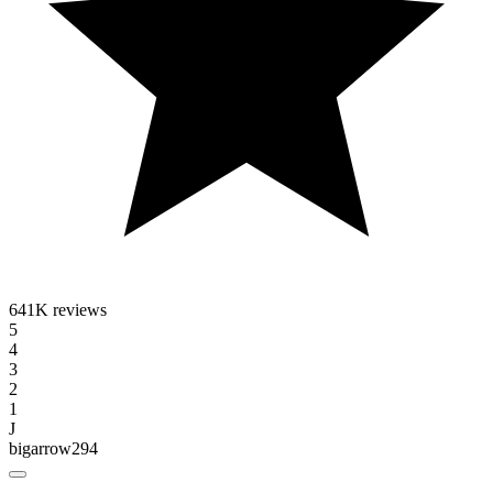
641K reviews
5
4
3
2
1
J
bigarrow294