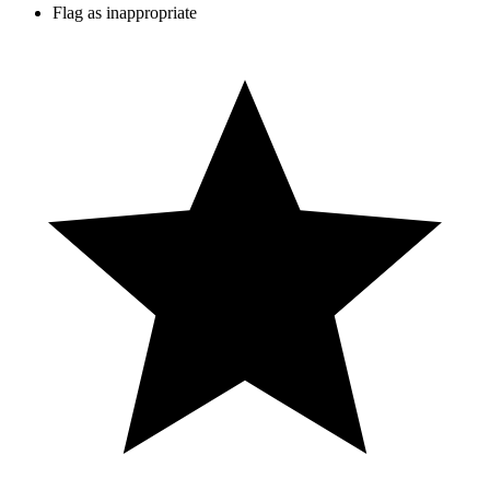
Flag as inappropriate