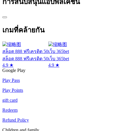
การสนับสนุนแอปพลิเคชัน
เกมที่คล้ายกัน
สล็อต 888 ฟรีเครดิต 50
เว็บ 365bet
สล็อต 888 ฟรีเครดิต 50
เว็บ 365bet
4.9 ★
4.9 ★
Google Play
Play Pass
Play Points
gift card
Redeem
Refund Policy
Children and family