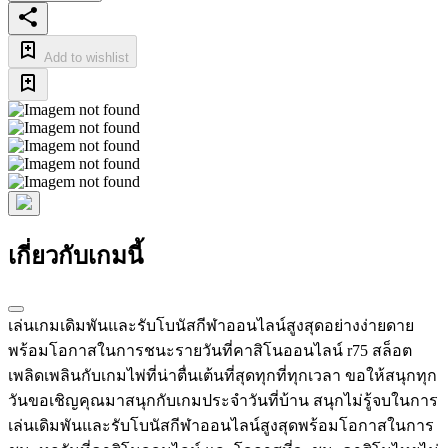
Add to wishlist
เกี่ยวกับเกมนี้
เล่นเกมเดิมพันและรับโบนัสกีฬาออนไลน์สูงสุดอย่างง่ายดาย
พร้อมโอกาสในการชนะรายวันที่คาสิโนออนไลน์ r75 สล็อต
เพลิดเพลินกับเกมไพ่ที่น่าตื่นเต้นที่สุดทุกที่ทุกเวลา ขอให้สนุกทุก
วันขอเชิญคุณมาสนุกกับเกมประจำวันที่บ้าน สนุกไม่รู้จบในการ
เล่นเดิมพันและรับโบนัสกีฬาออนไลน์สูงสุดพร้อมโอกาสในการ