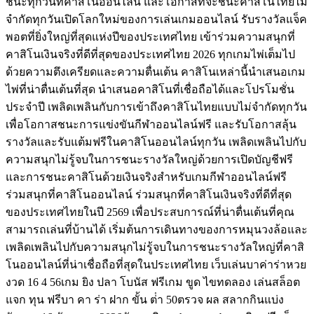
ชนะทุกวันที่คาสิโนออนไลน์ และโอกาสที่จะชนะคาสิโนไทยไม่
จำกัดทุกวันเปิดโลกใหม่ของการเล่นเกมออนไลน์ รับรางวัลแจ็ค
พอตที่ยิ่งใหญ่ที่สุดแห่งปีของประเทศไทย เข้าร่วมความสนุกที่
คาสิโนเงินจริงที่ดีที่สุดของประเทศไทย 2026 ทุกเกมไพ่เต็มไป
ด้วยความตึงเครียดและความตื่นเต้น คาสิโนเหล่านี้นำเสนอเกม
ไพ่ที่น่าตื่นเต้นที่สุด นำเสนอคาสิโนที่เชื่อถือได้และโปรโมชั่น
ประจำปี เพลิดเพลินกับการเข้าถึงคาสิโนไทยแบบไม่จำกัดทุกวัน
เพื่อโอกาสชนะการแข่งขันกีฬาออนไลน์ฟรี และรับโอกาสลุ้น
รางวัลและรับแต้มฟรีในคาสิโนออนไลน์ทุกวัน เพลิดเพลินไปกับ
ความสนุกไม่รู้จบในการชนะรางวัลใหญ่ด้วยการเปิดบัญชีฟรี
และการชนะคาสิโนด้วยเงินจริงสำหรับเกมกีฬาออนไลน์ฟรี
ร่วมสนุกที่คาสิโนออนไลน์ ร่วมสนุกที่คาสิโนเงินจริงที่ดีที่สุด
ของประเทศไทยในปี 2569 เพื่อประสบการณ์ที่น่าตื่นเต้นที่คุณ
สามารถเล่นที่บ้านได้ เริ่มต้นการเดินทางของการหมุนวงล้อและ
เพลิดเพลินไปกับความสนุกไม่รู้จบในการชนะรางวัลใหญ่ที่คาสิ
โนออนไลน์ที่น่าเชื่อถือที่สุดในประเทศไทย เว็บเล่นบาค่าร่าหวย
งวด 16 4 56เกม ยิง ปลา โบนัส ฟรีเกม ขูด ไขทดลอง เล่นสล็อต
แจก ทุน ฟรีบา คา ร่า ฝาก ขั้น ต่ํา 50ตรวจ ผล สลากกินแบ่ง