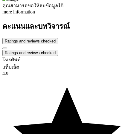
คุณสามารถขอให้ลบข้อมูลได้
more information
คะแนนและบทวิจารณ์
Ratings and reviews checked
Ratings and reviews checked
โทรศัพท์
แท็บเล็ต
4.9