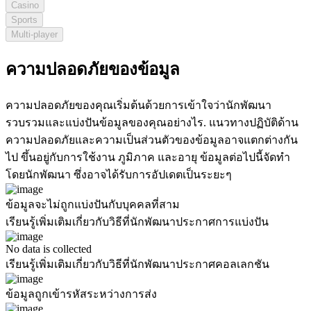
Casino
Sports
Multi-player
ความปลอดภัยของข้อมูล
ความปลอดภัยของคุณเริ่มต้นด้วยการเข้าใจว่านักพัฒนา
รวบรวมและแบ่งปันข้อมูลของคุณอย่างไร.
แนวทางปฏิบัติด้าน
ความปลอดภัยและความเป็นส่วนตัวของข้อมูลอาจแตกต่างกัน
ไป ขึ้นอยู่กับการใช้งาน ภูมิภาค และอายุ
ข้อมูลต่อไปนี้จัดทำ
โดยนักพัฒนา ซึ่งอาจได้รับการอัปเดตเป็นระยะๆ
ข้อมูลจะไม่ถูกแบ่งปันกับบุคคลที่สาม
เรียนรู้เพิ่มเติมเกี่ยวกับวิธีที่นักพัฒนาประกาศการแบ่งปัน
No data is collected
เรียนรู้เพิ่มเติมเกี่ยวกับวิธีที่นักพัฒนาประกาศคอลเลกชัน
ข้อมูลถูกเข้ารหัสระหว่างการส่ง