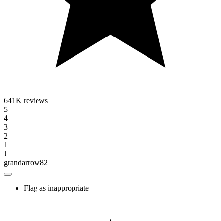
641K reviews
5
4
3
2
1
J
grandarrow82
Flag as inappropriate