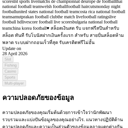
scorestnt sports livematchs de championnat deurope de footballthai
national football teamwelsh footballfootball haircutsmonday night
footballunited states national football teamcosta rica national football
teamsamutprakan football clubthe match livefootball ratingslive
football hdlivescore football live scoresbulgaria national football
teamchina korea football♥️ สล็อตเงินสด รับ แจกฟรีสปินสำหรับ
สล็อต ทันที รับโบนัสฝากเงินครั้งแรก สำหรับ สายปั่นสล็อตห้าม
พลาด ระบบฝากถอนเร็วที่สุด รับเครดิตฟรีไม่อั้น
Update on
28 April 2026
Slot
Fishing
Casino
Sports
Multi-player
ความปลอดภัยของข้อมูล
ความปลอดภัยของคุณเริ่มต้นด้วยการเข้าใจว่านักพัฒนา
รวบรวมและแบ่งปันข้อมูลของคุณอย่างไร.
แนวทางปฏิบัติด้าน
ความปลอดภัยและความเป็นส่วนตัวของข้อมูลอาจแตกต่างกัน