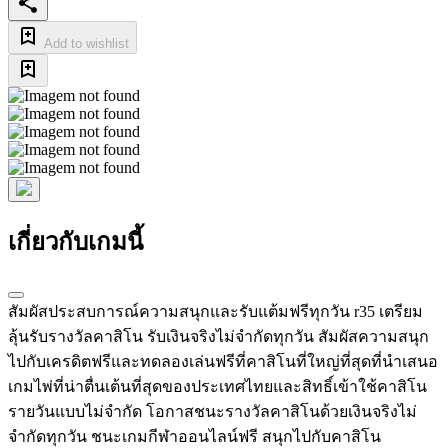
Add to wishlist
เกี่ยวกับเกมนี้
สัมผัสประสบการณ์ความสนุกและรับแต้มฟรีทุกวัน r35 เตรียม
ลุ้นรับรางวัลคาสิโน รับเงินจริงไม่จำกัดทุกวัน สัมผัสความสนุก
ไปกับเครดิตฟรีและทดลองเล่นฟรีที่คาสิโนที่ใหญ่ที่สุดที่นำเสนอ
เกมไพ่ที่น่าตื่นเต้นที่สุดของประเทศไทยและสิทธิ์เข้าใช้คาสิโน
รายวันแบบไม่จำกัด โอกาสชนะรางวัลคาสิโนด้วยเงินจริงไม่
จำกัดทุกวัน ชนะเกมกีฬาออนไลน์ฟรี สนุกไปกับคาสิโน