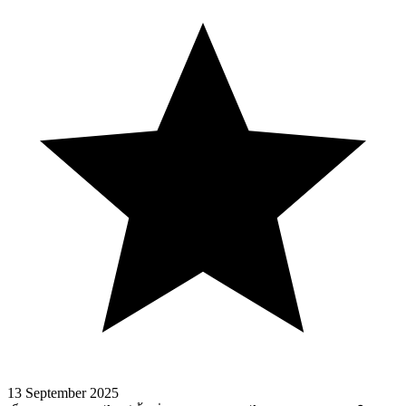
13 September 2025