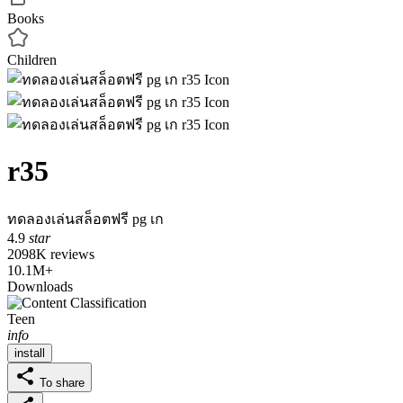
Books
Children
r35
ทดลองเล่นสล็อตฟรี pg เก
4.9
star
2098K reviews
10.1M+
Downloads
Teen
info
install
To share