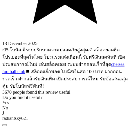
13 December 2025
r35 โบนัส มีระบบรักษาความปลอดภัยสูงสุด🎉 สล็อตยอดฮิต
โปรเยอะที่สุดในไทย โปรแรงแห่งเดือนนี้ รับฟรีเงินสดทันที เปิด
ประสบการณ์ใหม่ เล่นสล็อตเลย! ระบบฝากถอนเร็วที่สุด
chelsea
football club
🔔 สล็อตแจ็กพอต โบนัสเงินสด 100 บาท ฝากถอน
รวดเร็ว ฝากแล้วรับเงินเพิ่ม เปิดประสบการณ์ใหม่ รับข้อเสนอสุด
คุ้ม รับโบนัสฟรีทันที!
3670 people found this review useful
Do you find it useful?
Yes
No
J
radiantsky621