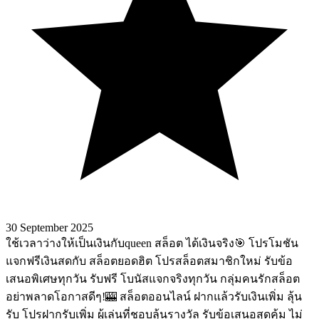
30 September 2025
ใช้เวลาว่างให้เป็นเงินกับqueen สล็อต ได้เงินจริง🎯 โปรโมชัน
แจกฟรีเงินสดกับ สล็อตยอดฮิต โปรสล็อตสมาชิกใหม่ รับข้อ
เสนอพิเศษทุกวัน รับฟรี โบนัสแจกจริงทุกวัน กลุ่มคนรักสล็อต
อย่าพลาดโอกาสดีๆ!🎰 สล็อตออนไลน์ ฝากแล้วรับเงินเพิ่ม ลุ้น
รับ โปรฝากรับเพิ่ม ผู้เล่นที่ชอบลุ้นรางวัล รับข้อเสนอสุดคุ้ม ไม่