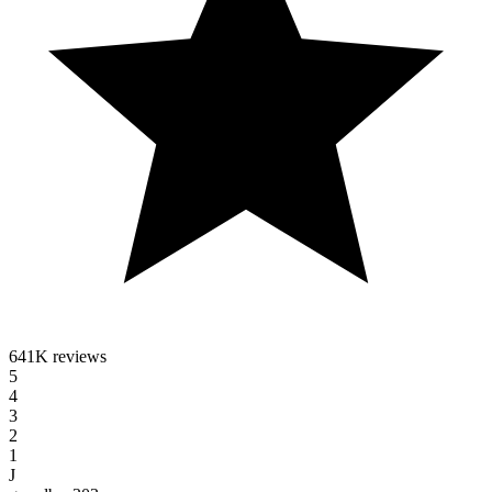
641K reviews
5
4
3
2
1
J