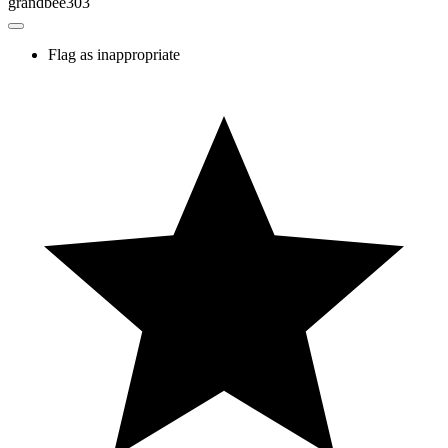
grandbee303
Flag as inappropriate