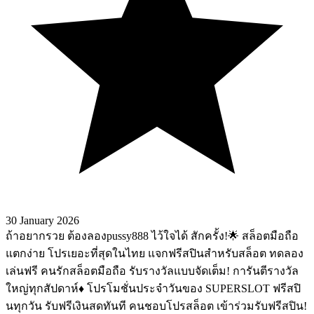
30 January 2026
ถ้าอยากรวย ต้องลองpussy888 ไว้ใจได้ สักครั้ง!🌟 สล็อตมือถือ
แตกง่าย โปรเยอะที่สุดในไทย แจกฟรีสปินสำหรับสล็อต ทดลอง
เล่นฟรี คนรักสล็อตมือถือ รับรางวัลแบบจัดเต็ม! การันตีรางวัล
ใหญ่ทุกสัปดาห์♦️ โปรโมชั่นประจำวันของ SUPERSLOT ฟรีสปิ
นทุกวัน รับฟรีเงินสดทันที คนชอบโปรสล็อต เข้าร่วมรับฟรีสปิน!