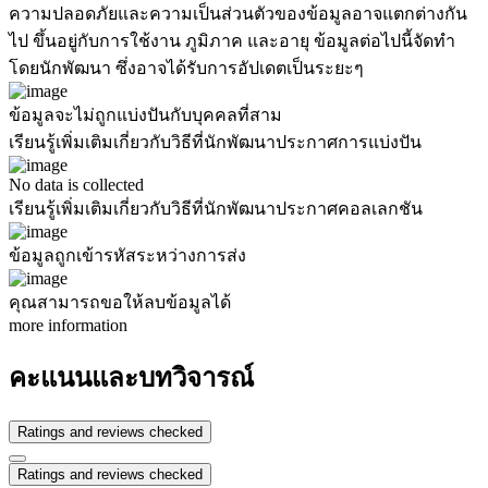
ความปลอดภัยและความเป็นส่วนตัวของข้อมูลอาจแตกต่างกัน
ไป ขึ้นอยู่กับการใช้งาน ภูมิภาค และอายุ
ข้อมูลต่อไปนี้จัดทำ
โดยนักพัฒนา ซึ่งอาจได้รับการอัปเดตเป็นระยะๆ
ข้อมูลจะไม่ถูกแบ่งปันกับบุคคลที่สาม
เรียนรู้เพิ่มเติมเกี่ยวกับวิธีที่นักพัฒนาประกาศการแบ่งปัน
No data is collected
เรียนรู้เพิ่มเติมเกี่ยวกับวิธีที่นักพัฒนาประกาศคอลเลกชัน
ข้อมูลถูกเข้ารหัสระหว่างการส่ง
คุณสามารถขอให้ลบข้อมูลได้
more information
คะแนนและบทวิจารณ์
Ratings and reviews checked
Ratings and reviews checked