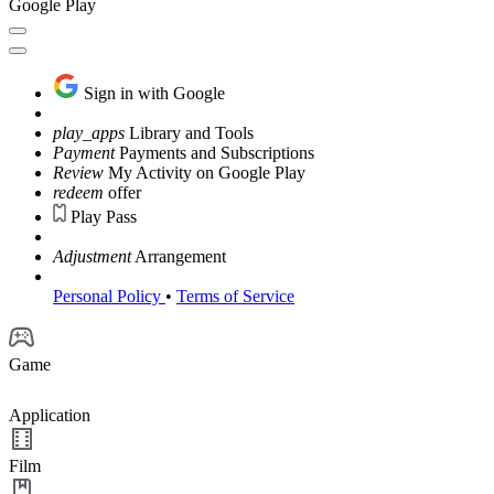
Google Play
Sign in with Google
play_apps
Library and Tools
Payment
Payments and Subscriptions
Review
My Activity on Google Play
redeem
offer
Play Pass
Adjustment
Arrangement
Personal Policy
•
Terms of Service
Game
Application
Film