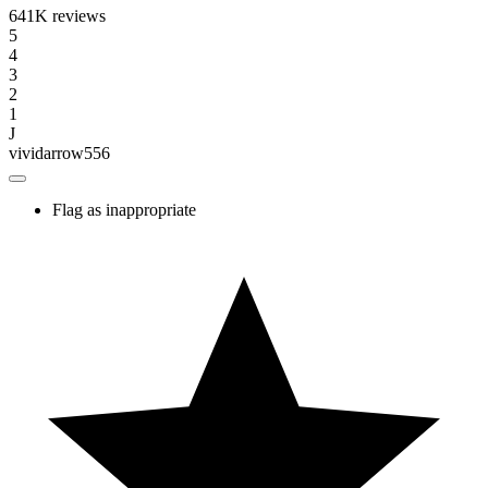
641K reviews
5
4
3
2
1
J
vividarrow556
Flag as inappropriate