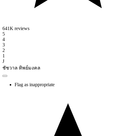
641K reviews
5
4
3
2
1
J
ชัชวาล ทิพย์มงคล
Flag as inappropriate