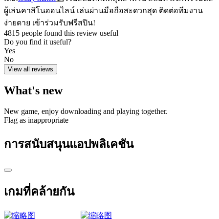
ผู้เล่นคาสิโนออนไลน์ เล่นผ่านมือถือสะดวกสุด ติดต่อทีมงาน
ง่ายดาย เข้าร่วมรับฟรีสปิน!
4815 people found this review useful
Do you find it useful?
Yes
No
View all reviews
What's new
New game, enjoy downloading and playing together.
Flag as inappropriate
การสนับสนุนแอปพลิเคชัน
เกมที่คล้ายกัน