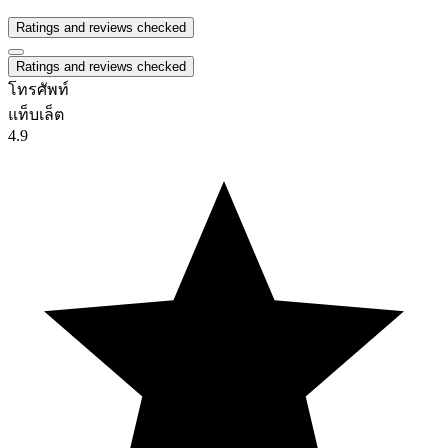
Ratings and reviews checked
Ratings and reviews checked
โทรศัพท์
แท็บเล็ต
4.9