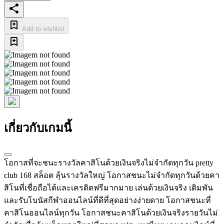
Add to wishlist
เกี่ยวกับเกมนี้
โอกาสที่จะชนะรางวัลคาสิโนด้วยเงินจริงไม่จำกัดทุกวัน pretty
club 168 สล็อต ลุ้นรางวัลใหญ่ โอกาสชนะไม่จำกัดทุกวันด้วยคา
สิโนที่เชื่อถือได้และเครดิตฟรีมากมาย เล่นด้วยเงินจริง เดิมพัน
และรับโบนัสกีฬาออนไลน์ที่ดีที่สุดอย่างง่ายดาย โอกาสชนะที่
คาสิโนออนไลน์ทุกวัน โอกาสชนะคาสิโนด้วยเงินจริงรายวันไม่