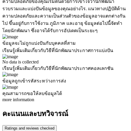
ความปลอดภัยของคุณเริ่มต้นด้วยการเข้าใจว่านักพัฒนา
รวบรวมและแบ่งปันข้อมูลของคุณอย่างไร.
แนวทางปฏิบัติด้าน
ความปลอดภัยและความเป็นส่วนตัวของข้อมูลอาจแตกต่างกัน
ไป ขึ้นอยู่กับการใช้งาน ภูมิภาค และอายุ
ข้อมูลต่อไปนี้จัดทำ
โดยนักพัฒนา ซึ่งอาจได้รับการอัปเดตเป็นระยะๆ
ข้อมูลจะไม่ถูกแบ่งปันกับบุคคลที่สาม
เรียนรู้เพิ่มเติมเกี่ยวกับวิธีที่นักพัฒนาประกาศการแบ่งปัน
No data is collected
เรียนรู้เพิ่มเติมเกี่ยวกับวิธีที่นักพัฒนาประกาศคอลเลกชัน
ข้อมูลถูกเข้ารหัสระหว่างการส่ง
คุณสามารถขอให้ลบข้อมูลได้
more information
คะแนนและบทวิจารณ์
Ratings and reviews checked