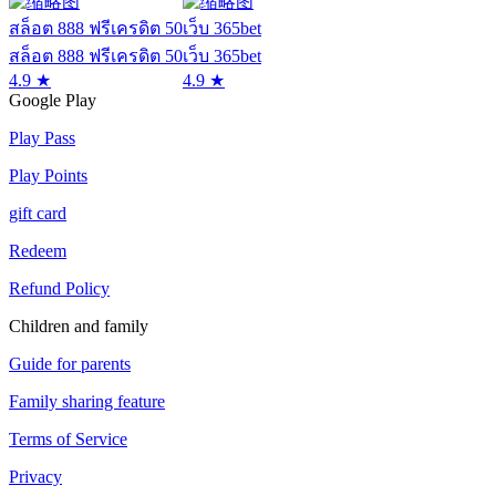
สล็อต 888 ฟรีเครดิต 50
เว็บ 365bet
สล็อต 888 ฟรีเครดิต 50
เว็บ 365bet
4.9 ★
4.9 ★
Google Play
Play Pass
Play Points
gift card
Redeem
Refund Policy
Children and family
Guide for parents
Family sharing feature
Terms of Service
Privacy