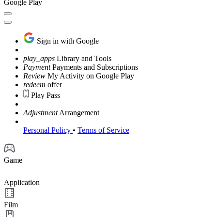
Google Play
Sign in with Google
play_apps
Library and Tools
Payment
Payments and Subscriptions
Review
My Activity on Google Play
redeem
offer
Play Pass
Adjustment
Arrangement
Personal Policy
•
Terms of Service
Game
Application
Film